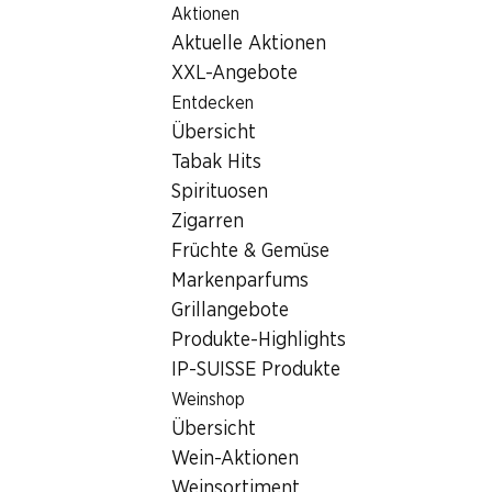
Aktionen
Table Of Content
Home
Filialsuche
Zum Hauptinhalt springen
Zum Inhaltsverzeichnis springen
Zum Hauptmenü springen
Aktuelle Aktionen
Denner Filiale Ziegelrain 1, 5000 Aarau
XXL-Angebote
5000 Aarau
Entdecken
Übersicht
Denner Filiale
Tabak Hits
Spirituosen
Zigarren
Kontakt
Früchte & Gemüse
Ziegelrain 1, 5000 Aarau
Markenparfums
Grillangebote
Zur Wegbeschreibung
Produkte-Highlights
IP-SUISSE Produkte
Öffnungszeiten
Weinshop
Übersicht
Samstag
08:00 - 18:00
Wein-Aktionen
Sonntag
geschlossen
Weinsortiment