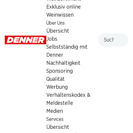
Exklusiv online
Montag
08:00 - 19:00
Weinwissen
Dienstag
08:00 - 19:00
Über Uns
Übersicht
Mittwoch
08:00 - 19:00
Suche
Jobs
Selbstständig mit
Donnerstag
08:00 - 19:00
Denner
Freitag
08:00 - 19:00
Nachhaltigkeit
Sponsoring
Angebot
Qualität
Humidor
,
Bargeldbezug mit Post - / M-Card
Werbung
Verhaltenskodex &
Meldestelle
Medien
Services
Übersicht