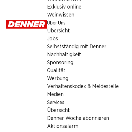
Sonntag
Exklusiv online
Weinwissen
Montag
Über Uns
Dienstag
Übersicht
Jobs
Mittwoch
Selbstständig mit Denner
Donnerstag
Nachhaltigkeit
Sponsoring
Besondere Öffnungszeiten
Qualität
Werbung
Sa., 15.08.2026
Verhaltenskodex & Meldestelle
Medien
Angebot
Services
Humidor
,
Bargeldbezug mit Post - / M-Card
Übersicht
Denner Woche abonnieren
Aktionsalarm