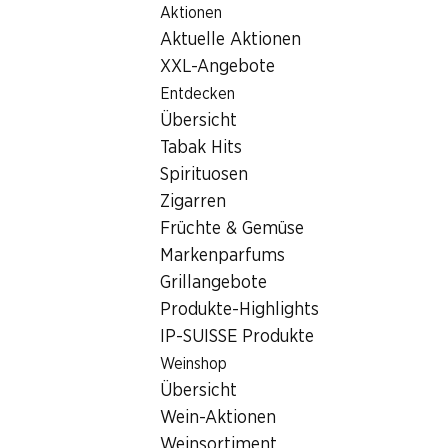
Aktionen
Table Of Content
Home
Filialsuche
Denner Filiale Solothurnstrasse 33a, 
Zum Hauptinhalt springen
Zum Inhaltsverzeichnis springen
Zum Hauptmenü springen
Aktuelle Aktionen
4702 Oensingen
XXL-Angebote
Entdecken
Denner Filiale
Übersicht
Tabak Hits
Spirituosen
Kontakt
Zigarren
Solothurnstrasse 33a, 4702 Oensingen
Früchte & Gemüse
Markenparfums
Zur Wegbeschreibung
Grillangebote
Produkte-Highlights
IP-SUISSE Produkte
Öffnungszeiten
Weinshop
Freitag
Übersicht
Samstag
Wein-Aktionen
Weinsortiment