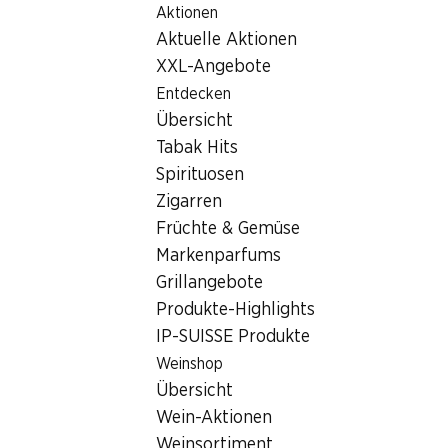
Aktionen
Table Of Content
Home
Filialsuche
Zum Hauptinhalt springen
Zum Inhaltsverzeichnis springen
Zum Hauptmenü springen
Aktuelle Aktionen
Denner Filiale Niederämterstrasse 74, 4657 Dulliken
XXL-Angebote
4657 Dulliken
Entdecken
Übersicht
Denner Express
Tabak Hits
Spirituosen
Zigarren
Kontakt
Früchte & Gemüse
Niederämterstrasse 74, 4657 Dulliken
Markenparfums
+41 58 999 65 66
Grillangebote
Produkte-Highlights
Zur Wegbeschreibung
IP-SUISSE Produkte
Weinshop
Öffnungszeiten
Übersicht
Wein-Aktionen
Samstag
07:30 - 18:00
Weinsortiment