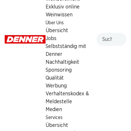
Montag
07:30 - 18:30
Exklusiv online
Weinwissen
Dienstag
07:30 - 18:30
Über Uns
Mittwoch
07:30 - 18:30
Übersicht
Suche
Jobs
Donnerstag
07:30 - 18:30
Selbstständig mit
Denner
Freitag
07:30 - 18:30
Nachhaltigkeit
Samstag
07:30 - 18:00
Sponsoring
geschlossen
Qualität
Werbung
Besondere Öffnungszeiten
Verhaltenskodex &
Sa., 15.08.2026
Geschlossen
Meldestelle
Medien
Angebot
Services
Übersicht
Humidor
,
Bargeldbezug mit Post - / M-Card