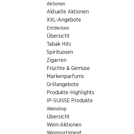
Aktionen
Table Of Content
Home
Filialsuche
Zum Hauptinhalt springen
Zum Inhaltsverzeichnis springen
Zum Hauptmenü springen
Aktuelle Aktionen
Denner Filiale Eigasse 1, 4614 Hägendorf
XXL-Angebote
4614 Hägendorf
Entdecken
Übersicht
Denner Partner
Tabak Hits
Spirituosen
Zigarren
Kontakt
Früchte & Gemüse
Eigasse 1, 4614 Hägendorf
Markenparfums
+41 62 216 69 32
Grillangebote
Produkte-Highlights
Zur Wegbeschreibung
IP-SUISSE Produkte
Weinshop
Öffnungszeiten
Übersicht
Wein-Aktionen
Sonntag
geschlossen
Weinsortiment