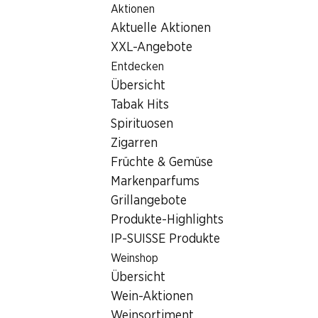
Aktionen
Table Of Content
Home
Filialsuche
Zum Hauptinhalt springen
Zum Inhaltsverzeichnis springen
Zum Hauptmenü springen
Aktuelle Aktionen
Denner Filiale Dorfackerstrasse 25, 4528 Zuchwil
XXL-Angebote
4528 Zuchwil
Entdecken
Übersicht
Denner Express
Tabak Hits
Spirituosen
Zigarren
Kontakt
Früchte & Gemüse
Dorfackerstrasse 25, 4528 Zuchwil
Markenparfums
+41 32 685 55 85
Grillangebote
Produkte-Highlights
Zur Wegbeschreibung
IP-SUISSE Produkte
Weinshop
Öffnungszeiten
Übersicht
Wein-Aktionen
Donnerstag
07:30 - 18:30
Weinsortiment