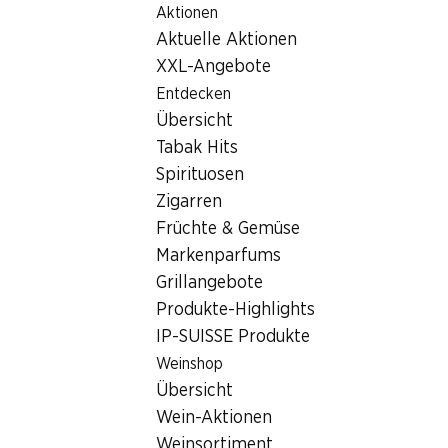
Aktionen
Table Of Content
Home
Filialsuche
Zum Hauptinhalt springen
Zum Inhaltsverzeichnis springen
Zum Hauptmenü springen
Aktuelle Aktionen
Denner Filiale Rosenstrasse 3, 4410 Liestal
XXL-Angebote
4410 Liestal, EKZ
Entdecken
Übersicht
Denner Filiale
Tabak Hits
Spirituosen
Zigarren
Kontakt
Früchte & Gemüse
Rosenstrasse 3, 4410 Liestal
Markenparfums
Grillangebote
Zur Wegbeschreibung
Produkte-Highlights
IP-SUISSE Produkte
Öffnungszeiten
Weinshop
Übersicht
Samstag
08:00 - 18:00
Wein-Aktionen
Sonntag
geschlossen
Weinsortiment