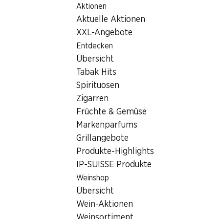
Aktionen
Table Of Content
Home
Filialsuche
Zum Hauptinhalt springen
Zum Inhaltsverzeichnis springen
Zum Hauptmenü springen
Aktuelle Aktionen
Denner Filiale Oberdorfstrasse 12, 4244 Röschenz
XXL-Angebote
4244 Röschenz
Entdecken
Übersicht
Denner Satellit
Tabak Hits
Spirituosen
Zigarren
Kontakt
Früchte & Gemüse
Oberdorfstrasse 12, 4244 Röschenz
Markenparfums
+41 61 761 69 00
Grillangebote
Produkte-Highlights
Zur Wegbeschreibung
IP-SUISSE Produkte
Weinshop
Öffnungszeiten
Übersicht
Wein-Aktionen
Donnerstag
07:30 - 12:15
Weinsortiment
14:00 - 18:30