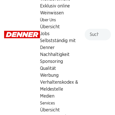
Exklusiv online
Freitag
07:30 - 12:15
Weinwissen
14:00 - 18:30
Über Uns
Übersicht
Samstag
07:30 - 12:15
Suche
Jobs
13:30 - 16:00
Selbstständig mit
Sonntag
geschlossen
Denner
Nachhaltigkeit
Montag
07:30 - 12:15
Sponsoring
14:00 - 18:30
Qualität
Dienstag
07:30 - 12:15
Werbung
14:00 - 18:30
Verhaltenskodex &
Meldestelle
Mittwoch
07:30 - 12:15
Medien
14:00 - 18:30
Services
Übersicht
Angebot