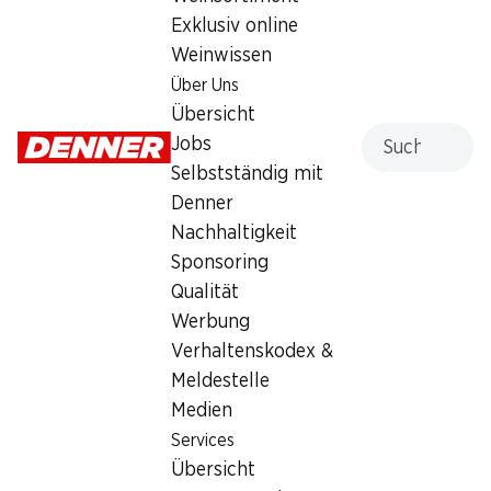
Exklusiv online
Samstag
07:30 - 18:00
Weinwissen
Sonntag
geschlossen
Über Uns
Übersicht
Montag
08:00 - 20:00
Suche
Jobs
Selbstständig mit
Dienstag
08:00 - 20:00
Denner
Mittwoch
08:00 - 20:00
Nachhaltigkeit
Sponsoring
Angebot
Qualität
Humidor
,
Bargeldbezug mit Post - / M-Card
Werbung
Verhaltenskodex &
Meldestelle
Medien
Services
Übersicht