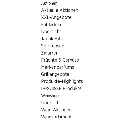
Aktionen
Table Of Content
Home
Filialsuche
Zum Hauptinhalt springen
Zum Inhaltsverzeichnis springen
Zum Hauptmenü springen
Aktuelle Aktionen
Denner Filiale Laufenstrasse 57, 4053 Basel
XXL-Angebote
4053 Basel
Entdecken
Übersicht
Denner Filiale
Tabak Hits
Spirituosen
Zigarren
Kontakt
Früchte & Gemüse
Laufenstrasse 57, 4053 Basel
Markenparfums
Grillangebote
Zur Wegbeschreibung
Produkte-Highlights
IP-SUISSE Produkte
Öffnungszeiten
Weinshop
Übersicht
Donnerstag
08:00 - 20:00
Wein-Aktionen
Freitag
08:00 - 20:00
Weinsortiment