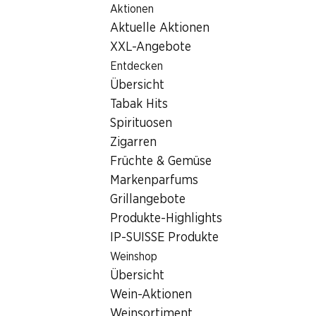
Aktionen
Table Of Content
Home
Filialsuche
Zum Hauptinhalt springen
Zum Inhaltsverzeichnis springen
Zum Hauptmenü springen
Aktuelle Aktionen
Denner Filiale Viaduktstrasse 1, 4051 Basel
XXL-Angebote
4051 Basel, Elsässertor
Entdecken
Übersicht
Denner Filiale
Tabak Hits
Spirituosen
Zigarren
Ausverkaufs-Info
Früchte & Gemüse
PDF herunterladen
Markenparfums
Grillangebote
Produkte-Highlights
Wiedereröffnungsangebote
IP-SUISSE Produkte
PDF herunterladen
Weinshop
Übersicht
Wein-Aktionen
Wiedereröffnungsangebote
Weinsortiment