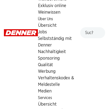
PDF herunterladen
Exklusiv online
Weinwissen
Über Uns
Wiedereröffnungsangebote
Übersicht
Suche
PDF herunterladen
Jobs
Selbstständig mit
Denner
Kontakt
Nachhaltigkeit
Viaduktstrasse 1, 4051 Basel
Sponsoring
Qualität
Zur Wegbeschreibung
Werbung
Verhaltenskodex &
Öffnungszeiten
Meldestelle
Donnerstag
07:30 - 20:00
Medien
Services
Freitag
07:30 - 20:00
Übersicht