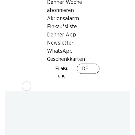
Samstag
08:00 - 18:00
Denner Woche
abonnieren
Sonntag
geschlossen
Aktionsalarm
Einkaufsliste
Montag
07:30 - 20:00
Denner App
Dienstag
07:30 - 20:00
Newsletter
WhatsApp
Mittwoch
07:30 - 20:00
Geschenkkarten
Filialsu
DE
Angebot
che
Humidor
,
Bargeldbezug mit Post - / M-Card