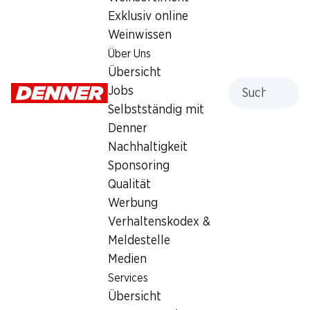
Samstag
08:00 - 17:00
Exklusiv online
Weinwissen
Sonntag
geschlossen
Über Uns
Montag
08:00 - 18:30
Übersicht
Suche
Jobs
Dienstag
08:00 - 18:30
Selbstständig mit
Denner
Mittwoch
08:00 - 18:30
Nachhaltigkeit
Donnerstag
08:00 - 18:30
Sponsoring
Qualität
Angebot
Werbung
Bargeldbezug mit Post - / M-Card
Verhaltenskodex &
Meldestelle
Medien
Services
Übersicht