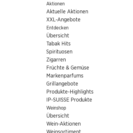
Aktionen
Table Of Content
Home
Filialsuche
Zum Hauptinhalt springen
Zum Inhaltsverzeichnis springen
Zum Hauptmenü springen
Aktuelle Aktionen
Denner Filiale Hauptstrasse 30, 3752 Wimmis
XXL-Angebote
3752 Wimmis
Entdecken
Übersicht
Denner Express
Tabak Hits
Spirituosen
Zigarren
Kontakt
Früchte & Gemüse
Hauptstrasse 30, 3752 Wimmis
Markenparfums
+41 58 999 65 45
Grillangebote
Produkte-Highlights
Zur Wegbeschreibung
IP-SUISSE Produkte
Weinshop
Öffnungszeiten
Übersicht
Wein-Aktionen
Freitag
08:00 - 18:30
Weinsortiment