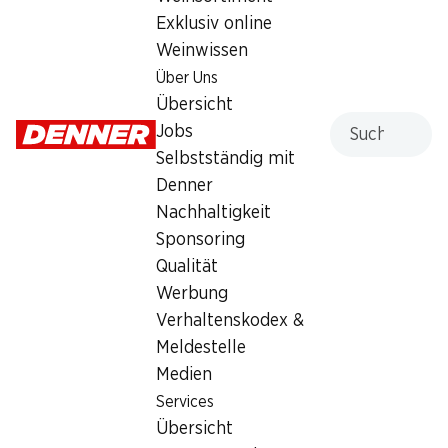
Exklusiv online
Sonntag
geschlossen
Weinwissen
Montag
08:00 - 19:00
Über Uns
Übersicht
Dienstag
08:00 - 19:00
Suche
Jobs
Selbstständig mit
Mittwoch
08:00 - 19:00
Denner
Donnerstag
08:00 - 19:00
Nachhaltigkeit
Sponsoring
Angebot
Qualität
Humidor
,
Bargeldbezug mit Post - / M-Card
Werbung
Verhaltenskodex &
Meldestelle
Medien
Services
Übersicht