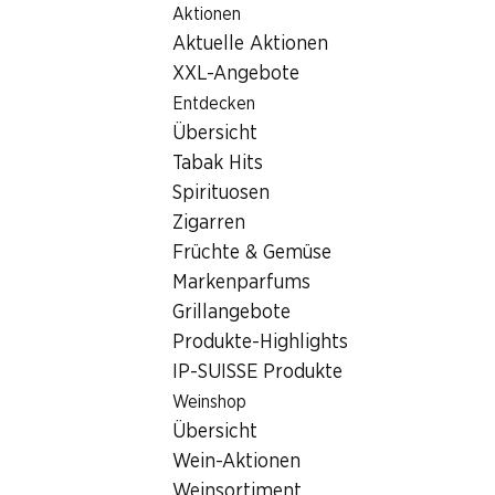
Aktionen
Table Of Content
Home
Filialsuche
Zum Hauptinhalt springen
Zum Inhaltsverzeichnis springen
Zum Hauptmenü springen
Aktuelle Aktionen
Denner Filiale Ländtestrasse 1A, 3626 Hünibach
XXL-Angebote
3626 Hünibach, EKZ
Entdecken
Übersicht
Denner Express
Tabak Hits
Spirituosen
Zigarren
Kontakt
Früchte & Gemüse
Ländtestrasse 1A, 3626 Hünibach
Markenparfums
Grillangebote
Zur Wegbeschreibung
Produkte-Highlights
IP-SUISSE Produkte
Öffnungszeiten
Weinshop
Übersicht
Freitag
08:00 - 19:00
Wein-Aktionen
Samstag
07:30 - 17:00
Weinsortiment