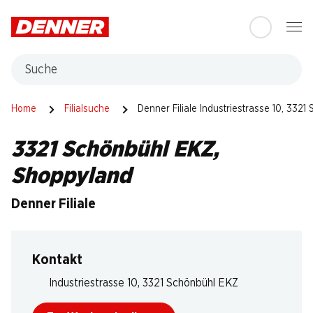
Table Of Content
Zum Hauptinhalt springen
Zum Inhaltsverzeichnis springen
Zum Hauptmenü springen
Suche
Home
Filialsuche
Denner Filiale Industriestrasse 10, 332
3321 Schönbühl EKZ,
Shoppyland
Denner Filiale
Kontakt
Industriestrasse 10, 3321 Schönbühl EKZ