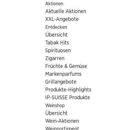
Aktionen
Table Of Content
Home
Filialsuche
Zum Hauptinhalt springen
Zum Inhaltsverzeichnis springen
Zum Hauptmenü springen
Aktuelle Aktionen
Denner Filiale Aarbergstrasse 3, 3294 Büren a. A
XXL-Angebote
3294 Büren a. A
Entdecken
Übersicht
Denner Partner
Tabak Hits
Spirituosen
Zigarren
Kontakt
Früchte & Gemüse
Aarbergstrasse 3, 3294 Büren a. A
Markenparfums
+41 58 999 66 63
Grillangebote
Produkte-Highlights
Zur Wegbeschreibung
IP-SUISSE Produkte
Weinshop
Öffnungszeiten
Übersicht
Wein-Aktionen
Donnerstag
07:30 - 19:00
Weinsortiment