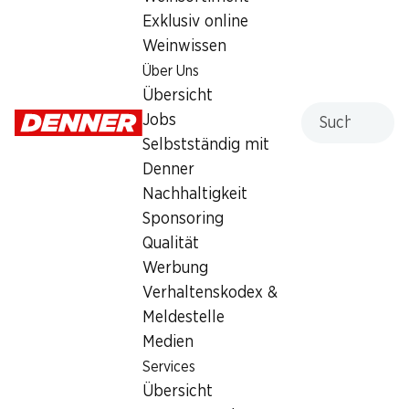
Freitag
07:30 - 19:00
Exklusiv online
Weinwissen
Samstag
07:30 - 17:00
Über Uns
Sonntag
geschlossen
Übersicht
Suche
Jobs
Montag
07:30 - 19:00
Selbstständig mit
Denner
Dienstag
07:30 - 19:00
Nachhaltigkeit
Mittwoch
07:30 - 19:00
Sponsoring
Qualität
Angebot
Werbung
Bargeldbezug mit Post - / M-Card
Verhaltenskodex &
Meldestelle
Medien
Services
Übersicht