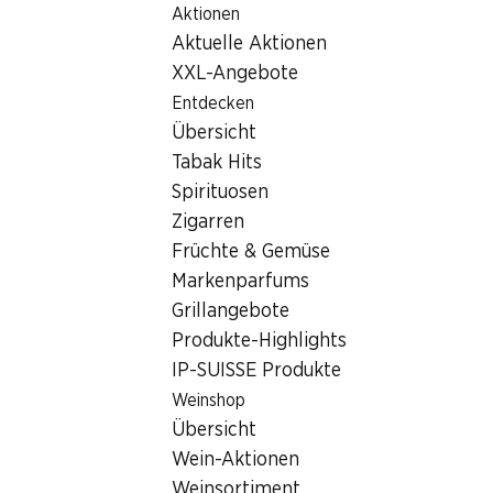
Aktionen
Table Of Content
Home
Filialsuche
Denner Filiale Talweg 0, 3063 Ittigen
Zum Hauptinhalt springen
Zum Inhaltsverzeichnis springen
Zum Hauptmenü springen
Aktuelle Aktionen
3063 Ittigen, Talgutzentrum
XXL-Angebote
Entdecken
Ittigen
Übersicht
Tabak Hits
Denner Filiale
Spirituosen
Zigarren
Kontakt
Früchte & Gemüse
Markenparfums
Talweg 0, 3063 Ittigen
Grillangebote
Produkte-Highlights
Zur Wegbeschreibung
IP-SUISSE Produkte
Weinshop
Öffnungszeiten
Übersicht
Samstag
08:00 - 17:00
Wein-Aktionen
Weinsortiment