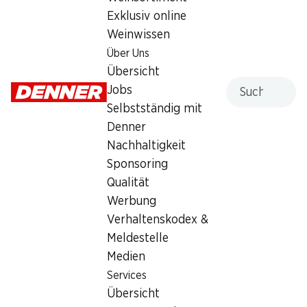
Sonntag
geschlossen
Exklusiv online
Montag
08:00 - 19:00
Weinwissen
Über Uns
Dienstag
08:00 - 19:00
Übersicht
Suche
Jobs
Mittwoch
08:00 - 19:00
Selbstständig mit
Donnerstag
08:00 - 19:00
Denner
Nachhaltigkeit
Freitag
08:00 - 20:00
Sponsoring
Qualität
Angebot
Werbung
Humidor
,
Bargeldbezug mit Post - / M-Card
Verhaltenskodex &
Meldestelle
Medien
Services
Übersicht