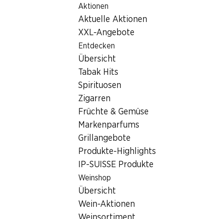
Aktionen
Table Of Content
Home
Filialsuche
Denner Filiale Könizstrasse 13, 3008 B
Zum Hauptinhalt springen
Zum Inhaltsverzeichnis springen
Zum Hauptmenü springen
Aktuelle Aktionen
3008 Bern
XXL-Angebote
Entdecken
Denner Express
Übersicht
Tabak Hits
Spirituosen
Kontakt
Zigarren
Könizstrasse 13, 3008 Bern
Früchte & Gemüse
Markenparfums
Zur Wegbeschreibung
Grillangebote
Produkte-Highlights
IP-SUISSE Produkte
Öffnungszeiten
Weinshop
Sonntag
Übersicht
Montag
Wein-Aktionen
Weinsortiment