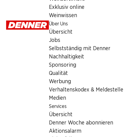
Dienstag
Exklusiv online
Weinwissen
Mittwoch
Über Uns
Donnerstag
Übersicht
Jobs
Freitag
Selbstständig mit Denner
Samstag
Nachhaltigkeit
Sponsoring
Angebot
Qualität
Werbung
Humidor
,
Bargeldbezug mit Post - / M-Card
Verhaltenskodex & Meldestelle
Medien
Services
Übersicht
Denner Woche abonnieren
Aktionsalarm