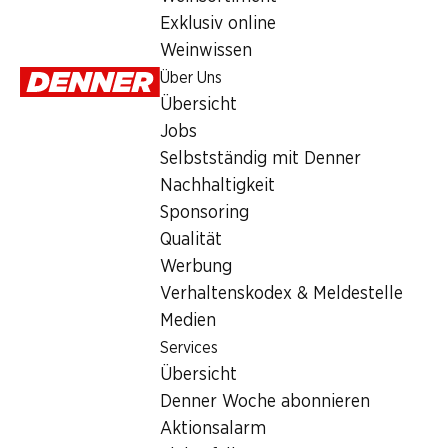
Sonntag
Exklusiv online
Weinwissen
Montag
Über Uns
Dienstag
Übersicht
Jobs
Mittwoch
Selbstständig mit Denner
Donnerstag
Nachhaltigkeit
Sponsoring
Angebot
Qualität
Werbung
Humidor
,
Bargeldbezug mit Post - / M-Card
Verhaltenskodex & Meldestelle
Medien
Services
Übersicht
Denner Woche abonnieren
Aktionsalarm