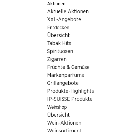
Aktionen
Table Of Content
Home
Filialsuche
Denner Filiale Brunnmattstrasse 22-24
Zum Hauptinhalt springen
Zum Inhaltsverzeichnis springen
Zum Hauptmenü springen
Aktuelle Aktionen
3007 Bern
XXL-Angebote
Entdecken
Denner Filiale
Übersicht
Tabak Hits
Spirituosen
Kontakt
Zigarren
Brunnmattstrasse 22-24, 3007 Bern
Früchte & Gemüse
Markenparfums
Zur Wegbeschreibung
Grillangebote
Produkte-Highlights
IP-SUISSE Produkte
Öffnungszeiten
Weinshop
Freitag
Übersicht
Samstag
Wein-Aktionen
Weinsortiment