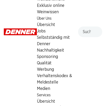
Sonntag
geschlossen
Exklusiv online
Weinwissen
Montag
07:30 - 19:00
Über Uns
Dienstag
07:30 - 19:00
Übersicht
Suche
Jobs
Mittwoch
07:30 - 19:00
Selbstständig mit
Denner
Donnerstag
07:30 - 19:00
Nachhaltigkeit
Freitag
07:30 - 19:00
Sponsoring
Qualität
Angebot
Werbung
Bargeldbezug mit Post - / M-Card
Verhaltenskodex &
Meldestelle
Medien
Services
Übersicht