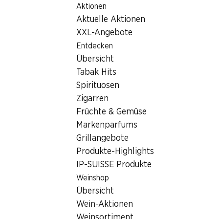
Aktionen
Table Of Content
Home
Filialsuche
Zum Hauptinhalt springen
Zum Inhaltsverzeichnis springen
Zum Hauptmenü springen
Aktuelle Aktionen
Denner Filiale Hauptstrasse 29, 2575 Gerolfingen
XXL-Angebote
2575 Gerolfingen
Entdecken
Übersicht
Denner Partner
Tabak Hits
Spirituosen
Zigarren
Kontakt
Früchte & Gemüse
Hauptstrasse 29, 2575 Gerolfingen
Markenparfums
+41 58 999 65 60
Grillangebote
Produkte-Highlights
Zur Wegbeschreibung
IP-SUISSE Produkte
Weinshop
Öffnungszeiten
Übersicht
Wein-Aktionen
Samstag
07:30 - 17:00
Weinsortiment