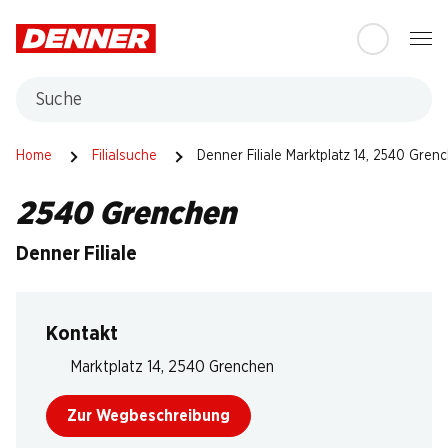
Table Of Content
Zum Hauptinhalt springen
Zum Inhaltsverzeichnis springen
Zum Hauptmenü springen
Suche
Home
Filialsuche
Denner Filiale Marktplatz 14, 2540 Gren
2540 Grenchen
Denner Filiale
Kontakt
Marktplatz 14, 2540 Grenchen
Zur Wegbeschreibung