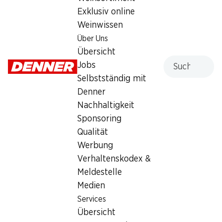
Exklusiv online
Sonntag
geschlossen
Weinwissen
Montag
08:00 - 19:00
Über Uns
Übersicht
Dienstag
08:00 - 19:00
Suche
Jobs
Selbstständig mit
Mittwoch
08:00 - 19:00
Denner
Donnerstag
08:00 - 19:00
Nachhaltigkeit
Sponsoring
Angebot
Qualität
Humidor
,
Bargeldbezug mit Post - / M-Card
Werbung
Verhaltenskodex &
Meldestelle
Medien
Services
Übersicht