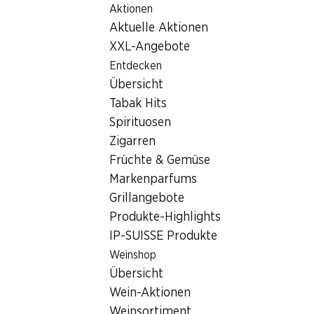
Aktionen
Table Of Content
Home
Filialsuche
Zum Hauptinhalt springen
Zum Inhaltsverzeichnis springen
Zum Hauptmenü springen
Aktuelle Aktionen
Denner Filiale Chemin des Vergers 20, 2520 La Neuveville
XXL-Angebote
2520 La Neuveville
Entdecken
Übersicht
Denner Bibite
Tabak Hits
Spirituosen
Zigarren
Kontakt
Früchte & Gemüse
Chemin des Vergers 20, 2520 La Neuveville
Markenparfums
Grillangebote
Zur Wegbeschreibung
Produkte-Highlights
IP-SUISSE Produkte
Öffnungszeiten
Weinshop
Übersicht
Freitag
08:00 - 19:00
Wein-Aktionen
Samstag
08:00 - 17:00
Weinsortiment