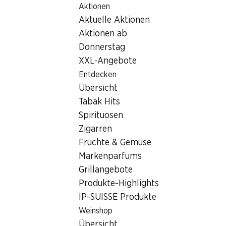
Aktionen
Table Of Content
Home
Filialsuche
Zum Hauptinhalt springen
Zum Inhaltsverzeichnis springen
Zum Hauptmenü springen
Aktuelle Aktionen
Denner Filiale Rue Daniel-Jeanrichard 23, 2300 La Chaux-
de-Fonds
Aktionen ab
Donnerstag
2300 La Chaux-de-Fonds,
XXL-Angebote
Centre Métropole
Entdecken
Übersicht
Denner Filiale
Tabak Hits
Spirituosen
Zigarren
Kontakt
Früchte & Gemüse
Rue Daniel-Jeanrichard 23, 2300 La Chaux-de-
Markenparfums
Fonds
Grillangebote
Produkte-Highlights
Zur Wegbeschreibung
IP-SUISSE Produkte
Weinshop
Öffnungszeiten
Übersicht