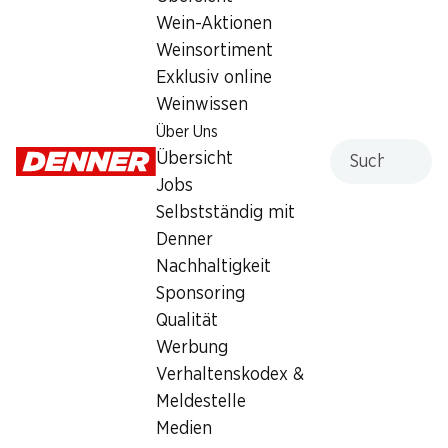
Wein-Aktionen
Montag
07:30 - 19:00
Weinsortiment
Dienstag
07:30 - 19:00
Exklusiv online
Weinwissen
Mittwoch
07:30 - 19:00
Über Uns
Suche
Donnerstag
07:30 - 19:00
Übersicht
Jobs
Freitag
07:30 - 19:00
Selbstständig mit
Denner
Samstag
07:30 - 18:00
Nachhaltigkeit
Sonntag
geschlossen
Sponsoring
Qualität
Angebot
Werbung
Humidor
,
Bargeldbezug mit Post - / M-Card
Verhaltenskodex &
Meldestelle
Medien