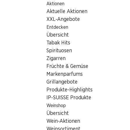
Aktionen
Table Of Content
Home
Filialsuche
Denner Filiale Avenue de France 14, 195
Zum Hauptinhalt springen
Zum Inhaltsverzeichnis springen
Zum Hauptmenü springen
Aktuelle Aktionen
1950 Sion, Centre Commercia
XXL-Angebote
Entdecken
Denner Filiale
Übersicht
Tabak Hits
Spirituosen
Kontakt
Zigarren
Avenue de France 14, 1950 Sion
Früchte & Gemüse
Markenparfums
Zur Wegbeschreibung
Grillangebote
Produkte-Highlights
IP-SUISSE Produkte
Öffnungszeiten
Weinshop
Donnerstag
Übersicht
Freitag
Wein-Aktionen
Weinsortiment