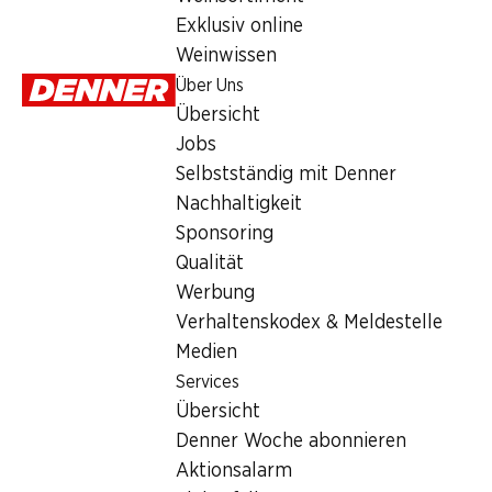
Samstag
Exklusiv online
Weinwissen
Sonntag
Über Uns
Montag
Übersicht
Jobs
Dienstag
Selbstständig mit Denner
Mittwoch
Nachhaltigkeit
Sponsoring
Besondere Öffnungszeiten
Qualität
Werbung
Sa., 15.08.2026
Verhaltenskodex & Meldestelle
Medien
Angebot
Services
Humidor
,
Bargeldbezug mit Post - / M-Card
Übersicht
Denner Woche abonnieren
Aktionsalarm