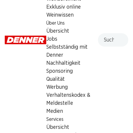
Exklusiv online
Montag
07:30 - 19:00
Weinwissen
Dienstag
07:30 - 19:00
Über Uns
Übersicht
Mittwoch
07:30 - 19:00
Suche
Jobs
Selbstständig mit
Donnerstag
07:30 - 19:00
Denner
Freitag
07:30 - 20:00
Nachhaltigkeit
Sponsoring
Angebot
Qualität
Bargeldbezug mit Post - / M-Card
Werbung
Verhaltenskodex &
Meldestelle
Medien
Services
Übersicht