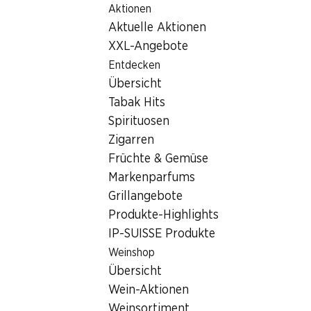
Aktionen
Table Of Content
Home
Filialsuche
Zum Hauptinhalt springen
Zum Inhaltsverzeichnis springen
Zum Hauptmenü springen
Aktuelle Aktionen
Denner Filiale Chemin du Devin 15, 1510 Moudon
XXL-Angebote
1510 Moudon
Entdecken
Übersicht
Denner Partner
Tabak Hits
Spirituosen
Zigarren
Kontakt
Früchte & Gemüse
Chemin du Devin 15, 1510 Moudon
Markenparfums
Grillangebote
Zur Wegbeschreibung
Produkte-Highlights
IP-SUISSE Produkte
Öffnungszeiten
Weinshop
Übersicht
Samstag
08:00 - 17:00
Wein-Aktionen
Sonntag
08:30 - 12:00
Weinsortiment