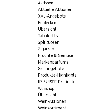
Aktionen
Table Of Content
Home
Filialsuche
Zum Hauptinhalt springen
Zum Inhaltsverzeichnis springen
Zum Hauptmenü springen
Aktuelle Aktionen
Denner Filiale Rue Camus 6, 1470 Estavayer-le-Lac
XXL-Angebote
1470 Estavayer-le-Lac
Entdecken
Übersicht
Denner Satellit
Tabak Hits
Spirituosen
Zigarren
Kontakt
Früchte & Gemüse
Rue Camus 6, 1470 Estavayer-le-Lac
Markenparfums
+41 26 663 33 86
Grillangebote
Produkte-Highlights
Zur Wegbeschreibung
IP-SUISSE Produkte
Weinshop
Öffnungszeiten
Übersicht
Wein-Aktionen
Samstag
08:00 - 16:00
Weinsortiment