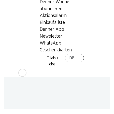
Denner Woche
abonnieren
Angebot
Aktionsalarm
Bargeldbezug mit Post - / M-Card
Einkaufsliste
Denner App
Newsletter
WhatsApp
Geschenkkarten
Filialsu
DE
che