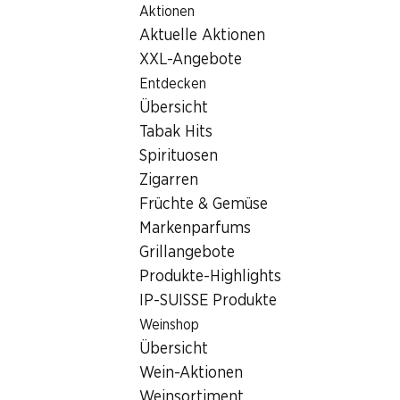
Aktionen
Table Of Content
Home
Filialsuche
Zum Hauptinhalt springen
Zum Inhaltsverzeichnis springen
Zum Hauptmenü springen
Aktuelle Aktionen
Denner Filiale Rue de la Gare 4, 1348 Le Brassus
XXL-Angebote
1348 Le Brassus
Entdecken
Übersicht
Denner Express
Tabak Hits
Spirituosen
Zigarren
Kontakt
Früchte & Gemüse
Rue de la Gare 4, 1348 Le Brassus
Markenparfums
Grillangebote
Zur Wegbeschreibung
Produkte-Highlights
IP-SUISSE Produkte
Öffnungszeiten
Weinshop
Übersicht
Donnerstag
geschlossen
Wein-Aktionen
Freitag
geschlossen
Weinsortiment