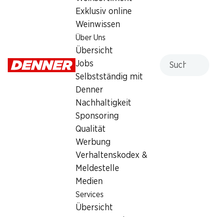
Exklusiv online
Samstag
geschlossen
Weinwissen
Sonntag
geschlossen
Über Uns
Übersicht
Montag
geschlossen
Suche
Jobs
Selbstständig mit
Dienstag
geschlossen
Denner
Mittwoch
geschlossen
Nachhaltigkeit
Sponsoring
Angebot
Qualität
Bargeldbezug mit Post - / M-Card
,
Poststelle
Werbung
Verhaltenskodex &
Meldestelle
Medien
Services
Übersicht