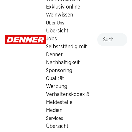
Exklusiv online
Dienstag
07:30 - 19:00
Weinwissen
Mittwoch
07:30 - 19:00
Über Uns
Übersicht
Donnerstag
07:30 - 20:00
Suche
Jobs
Selbstständig mit
Freitag
07:30 - 19:30
Denner
Samstag
07:30 - 18:00
Nachhaltigkeit
Sponsoring
Angebot
Qualität
Bargeldbezug mit Post - / M-Card
,
Humidor
Werbung
Verhaltenskodex &
Meldestelle
Medien
Services
Übersicht