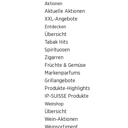
Aktionen
Table Of Content
Home
Filialsuche
Zum Hauptinhalt springen
Zum Inhaltsverzeichnis springen
Zum Hauptmenü springen
Aktuelle Aktionen
Denner Filiale Rue de la Fontenette 44, 1227 Carouge
XXL-Angebote
1227 Carouge
Entdecken
Übersicht
Denner Filiale
Tabak Hits
Spirituosen
Zigarren
Kontakt
Früchte & Gemüse
Rue de la Fontenette 44, 1227 Carouge
Markenparfums
Grillangebote
Zur Wegbeschreibung
Produkte-Highlights
IP-SUISSE Produkte
Öffnungszeiten
Weinshop
Übersicht
Sonntag
geschlossen
Wein-Aktionen
Montag
07:30 - 19:00
Weinsortiment