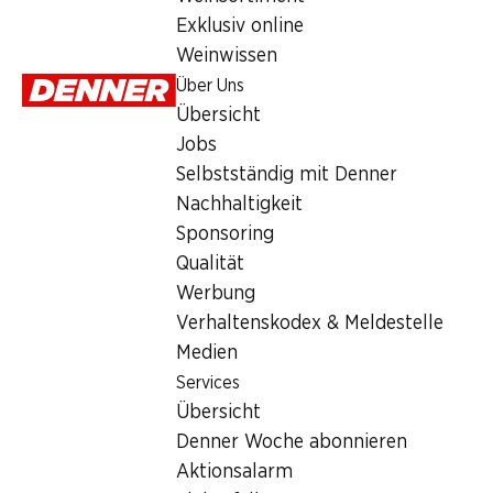
Sonntag
Exklusiv online
Weinwissen
Montag
Über Uns
Dienstag
Übersicht
Jobs
Mittwoch
Selbstständig mit Denner
Donnerstag
Nachhaltigkeit
Sponsoring
Angebot
Qualität
Werbung
Humidor
,
Bargeldbezug mit Post - / M-Card
Verhaltenskodex & Meldestelle
Medien
Services
Übersicht
Denner Woche abonnieren
Aktionsalarm