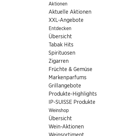
Aktionen
Table Of Content
Home
Filialsuche
Denner Filiale av. de la Feuillasse 24, 1
Zum Hauptinhalt springen
Zum Inhaltsverzeichnis springen
Zum Hauptmenü springen
Aktuelle Aktionen
1217 Meyrin, Centre Commerci
XXL-Angebote
Entdecken
Denner Filiale
Übersicht
Tabak Hits
Spirituosen
Kontakt
Zigarren
av. de la Feuillasse 24, 1217 Meyrin
Früchte & Gemüse
Markenparfums
Zur Wegbeschreibung
Grillangebote
Produkte-Highlights
IP-SUISSE Produkte
Öffnungszeiten
Weinshop
Freitag
Übersicht
Samstag
Wein-Aktionen
Weinsortiment