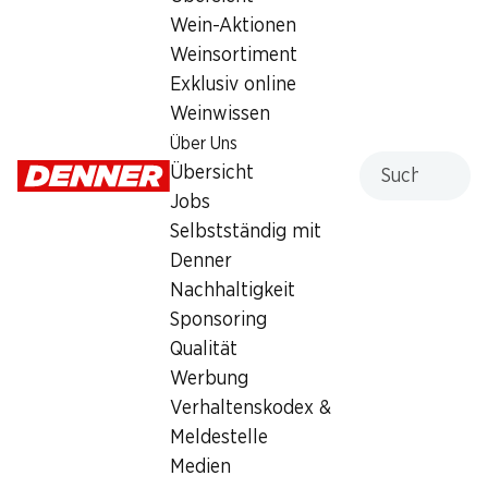
Wein-Aktionen
Mittwoch
07:30 - 19:00
Weinsortiment
Donnerstag
07:30 - 20:00
Exklusiv online
Weinwissen
Freitag
07:30 - 19:30
Über Uns
Suche
Übersicht
Samstag
07:30 - 18:00
Jobs
Sonntag
geschlossen
Selbstständig mit
Denner
Angebot
Nachhaltigkeit
Bargeldbezug mit Post - / M-Card
,
Humidor
Sponsoring
Qualität
Werbung
Verhaltenskodex &
Meldestelle
Medien