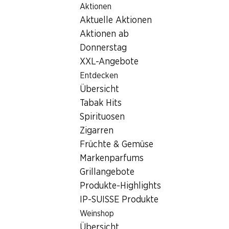
Aktionen
Table Of Content
Home
Filialsuche
Zum Hauptinhalt springen
Zum Inhaltsverzeichnis springen
Zum Hauptmenü springen
Aktuelle Aktionen
Denner Filiale Rte de Frontenex 51, 1207 Genève
Aktionen ab
1207 Genève
Donnerstag
XXL-Angebote
Denner Express
Entdecken
Übersicht
Tabak Hits
Kontakt
Spirituosen
Rte de Frontenex 51, 1207 Genève
Zigarren
Früchte & Gemüse
Zur Wegbeschreibung
Markenparfums
Grillangebote
Öffnungszeiten
Produkte-Highlights
IP-SUISSE Produkte
Montag
07:30 - 19:00
Weinshop
Dienstag
07:30 - 19:00
Übersicht