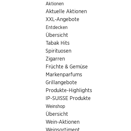
Aktionen
Table Of Content
Home
Filialsuche
Zum Hauptinhalt springen
Zum Inhaltsverzeichnis springen
Zum Hauptmenü springen
Aktuelle Aktionen
Denner Filiale Rue de la Servette 59, 1202 Genève
XXL-Angebote
1202 Genève
Entdecken
Übersicht
Denner Express
Tabak Hits
Spirituosen
Zigarren
Kontakt
Früchte & Gemüse
Rue de la Servette 59, 1202 Genève
Markenparfums
Grillangebote
Zur Wegbeschreibung
Produkte-Highlights
IP-SUISSE Produkte
Öffnungszeiten
Weinshop
Übersicht
Sonntag
geschlossen
Wein-Aktionen
Montag
07:30 - 19:00
Weinsortiment