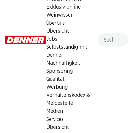
Exklusiv online
Dienstag
07:30 - 19:00
Weinwissen
Mittwoch
07:30 - 19:00
Über Uns
Übersicht
Donnerstag
07:30 - 20:00
Suche
Jobs
Selbstständig mit
Freitag
07:30 - 19:30
Denner
Samstag
07:30 - 18:00
Nachhaltigkeit
Sponsoring
Angebot
Qualität
Humidor
,
Bargeldbezug mit Post - / M-Card
Werbung
Verhaltenskodex &
Meldestelle
Medien
Services
Übersicht