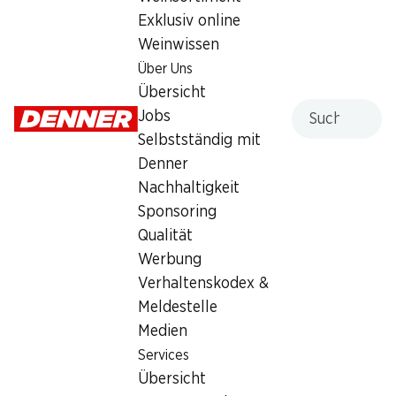
Exklusiv online
Dienstag
07:30 - 19:00
Weinwissen
Mittwoch
07:30 - 19:00
Über Uns
Übersicht
Donnerstag
07:30 - 20:00
Suche
Jobs
Selbstständig mit
Freitag
07:30 - 19:30
Denner
Samstag
07:30 - 18:00
Nachhaltigkeit
Sponsoring
Angebot
Qualität
Humidor
,
Bargeldbezug mit Post - / M-Card
Werbung
Verhaltenskodex &
Meldestelle
Medien
Services
Übersicht