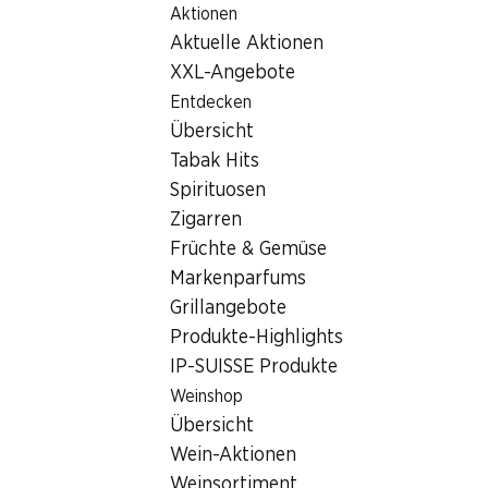
Aktionen
Table Of Content
Home
Filialsuche
Zum Hauptinhalt springen
Zum Inhaltsverzeichnis springen
Zum Hauptmenü springen
Aktuelle Aktionen
Denner Filiale Rue de Vermont 2, 1202 Genève
XXL-Angebote
1202 Genève
Entdecken
Übersicht
Denner Filiale
Tabak Hits
Spirituosen
Zigarren
Kontakt
Früchte & Gemüse
Rue de Vermont 2, 1202 Genève
Markenparfums
Grillangebote
Zur Wegbeschreibung
Produkte-Highlights
IP-SUISSE Produkte
Öffnungszeiten
Weinshop
Übersicht
Sonntag
geschlossen
Wein-Aktionen
Montag
07:30 - 19:00
Weinsortiment