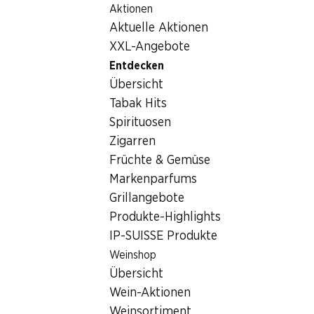
Aktionen
Table Of Content
Home
Entdecken
Produkte-Highlights
Zum Hauptinhalt springen
Zum Inhaltsverzeichnis springen
Zum Hauptmenü springen
Aktuelle Aktionen
Denner Mate
XXL-Angebote
Entdecken
Übersicht
Tabak Hits
Spirituosen
Zigarren
Früchte & Gemüse
Markenparfums
Grillangebote
Produkte-Highlights
IP-SUISSE Produkte
Weinshop
Denner Mate
Übersicht
Wein-Aktionen
Frisch, belebend und voller Geschmack.
Weinsortiment