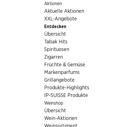
Aktionen
Table Of Content
Home
Entdecken
Produkte-Highlights
Zum Hauptinhalt springen
Zum Inhaltsverzeichnis springen
Zum Hauptmenü springen
Aktuelle Aktionen
Bio-Produkte
XXL-Angebote
Entdecken
Übersicht
Tabak Hits
Spirituosen
Zigarren
Früchte & Gemüse
Markenparfums
Grillangebote
Produkte-Highlights
IP-SUISSE Produkte
Weinshop
Übersicht
Bio-Produkte
Wein-Aktionen
Echte Bio-Qualität, die das Portemonnaie schont
Weinsortiment