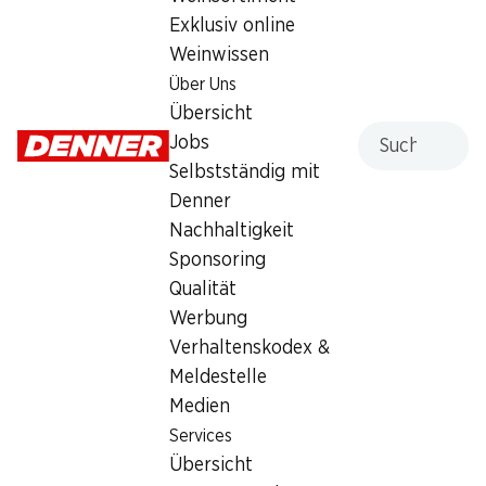
Exklusiv online
Bio-Lebensmittel tragen zu einem gesunden und
Weinwissen
nachhaltigen Lebensstil bei, der Rücksicht auf die Natur und
Über Uns
die Gesellschaft nimmt. Denn in der Verarbeitung von Bio-
Übersicht
Produkten sind zehnmal weniger Zusatzstoffe als bei
Suche
Jobs
konventionellen Produkten zugelassen.
Selbstständig mit
Denner
Nachhaltigkeit
Sponsoring
Qualität
Werbung
Verhaltenskodex &
Meldestelle
Medien
Services
Übersicht