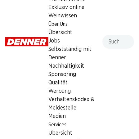
Exklusiv online
Weinwissen
Über Uns
Übersicht
33%
33%
Suche
Jobs
5.10
7.30
statt 7.65
*
statt 10.95
*
Selbstständig mit
Roland Bretzeli Classic
Roland Sticks Classic
3 x 100 g
3 x 200 g
Denner
Nachhaltigkeit
Sponsoring
Qualität
* Konkurrenzvergleich
* Konkurrenzvergleich
Werbung
Verhaltenskodex &
Meldestelle
Medien
SPECIAL
Services
SPECIAL
Übersicht
2.50
2.50