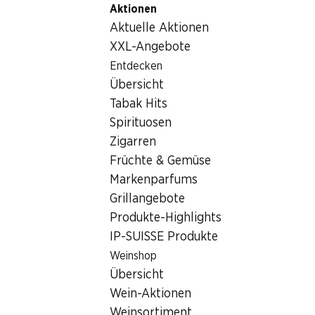
Aktionen
Table Of Content
Home
Lebensmittel
Snack/Apero
Zum Hauptinhalt springen
Zum Inhaltsverzeichnis springen
Zum Hauptmenü springen
Aktuelle Aktionen
Snack/Apero
XXL-Angebote
Wochenaktionen
Entdecken
Snack/Apero
Übersicht
06.08.–12.08.2026
Tabak Hits
Spirituosen
Zigarren
Früchte & Gemüse
Markenparfums
33%
42%
Grillangebote
6.80
statt 10.20
4.95
statt 8.55
Produkte-Highlights
Kambly Goldfish The
Chio Jumpys Sunny Paprika
IP-SUISSE Produkte
Original
3 x 100 g
3 x 160 g
Weinshop
Übersicht
Wein-Aktionen
Weinsortiment