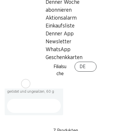
Wonderful Pistazien Salz &
Denner Woche
Wonderful Pistazien
Pfeffer
geröstet und gesalzen, 60 g
abonnieren
60 g
Aktionsalarm
Einkaufsliste
Denner App
Newsletter
WhatsApp
Geschenkkarten
Filialsu
DE
SPECIAL
che
2.50
Wonderful Pistazien
geröstet und ungesalzen, 60 g
7 Produkten