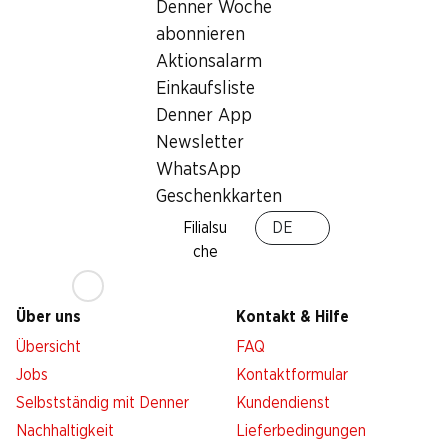
Denner Woche
abonnieren
Services
Filialen
Aktionsalarm
Übersicht
Filialsuche
Einkaufsliste
Denner Woche abonnieren
Neue Standorte
Denner App
Aktionsalarm
Newsletter
Einkaufsliste
WhatsApp
Denner App
Geschenkkarten
Newsletter
Filialsu
DE
WhatsApp
che
Geschenkkarten
Über uns
Kontakt & Hilfe
Übersicht
FAQ
Jobs
Kontaktformular
Selbstständig mit Denner
Kundendienst
Nachhaltigkeit
Lieferbedingungen