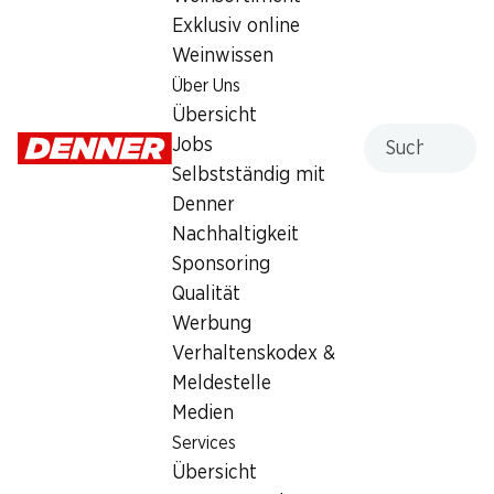
26.90
Exklusiv online
Weinwissen
Über Uns
Übersicht
Suche
Jobs
Selbstständig mit
Artikelnummer
1035832
Denner
Nachhaltigkeit
Sponsoring
Qualität
Newsletter
Werbung
Bleiben Sie mit dem Denner Newsletter immer auf dem
Verhaltenskodex &
neusten Stand. Melden Sie sich jetzt an!
Meldestelle
Medien
E-Mail Adresse
Jetzt anmelden
Services
Übersicht