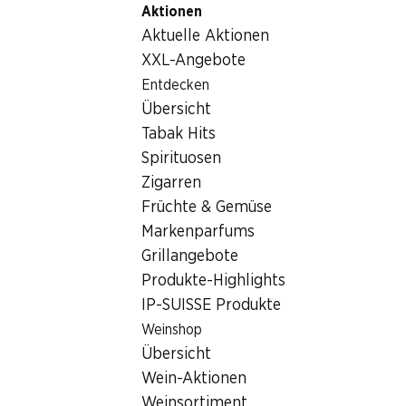
Aktionen
Table Of Content
Home
Getränke
Sonstiges
Yeni Raki
Zum Hauptinhalt springen
Zum Inhaltsverzeichnis springen
Zum Hauptmenü springen
Aktuelle Aktionen
XXL-Angebote
Entdecken
Übersicht
Tabak Hits
Spirituosen
Zigarren
Früchte & Gemüse
Markenparfums
Grillangebote
Produkte-Highlights
IP-SUISSE Produkte
Yeni Raki
Weinshop
Übersicht
45% Vol., 70 cl
Wein-Aktionen
Weinsortiment