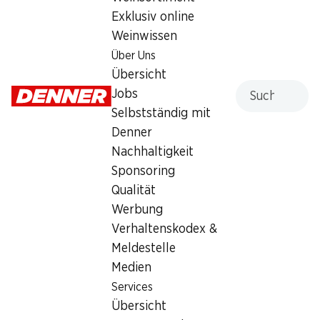
Exklusiv online
Weinwissen
Über Uns
Übersicht
33%
33%
Suche
Jobs
5.10
7.30
statt 7.65
*
statt 10.95
*
Selbstständig mit
Roland Bretzeli Classic
Roland Sticks Classic
3 x 100 g
3 x 200 g
Denner
Nachhaltigkeit
Sponsoring
Qualität
* Konkurrenzvergleich
* Konkurrenzvergleich
Werbung
Verhaltenskodex &
Meldestelle
Medien
SPECIAL
Services
SPECIAL
Übersicht
2.50
2.50