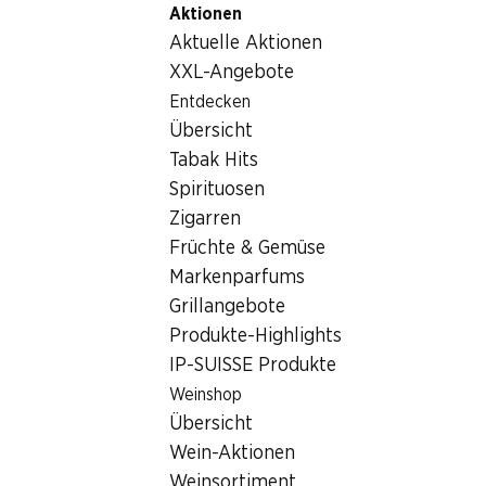
Aktionen
Table Of Content
Home
Lebensmittel
Snack/Apero
Zum Hauptinhalt springen
Zum Inhaltsverzeichnis springen
Zum Hauptmenü springen
Aktuelle Aktionen
Snack/Apero
XXL-Angebote
Wochenaktionen
Entdecken
Snack/Apero
Übersicht
06.08.–12.08.2026
Tabak Hits
Spirituosen
Zigarren
Früchte & Gemüse
Markenparfums
33%
42%
Grillangebote
6.80
statt 10.20
4.95
statt 8.55
Produkte-Highlights
Kambly Goldfish The
Chio Jumpys Sunny Paprika
IP-SUISSE Produkte
Original
3 x 100 g
3 x 160 g
Weinshop
Übersicht
Wein-Aktionen
Weinsortiment