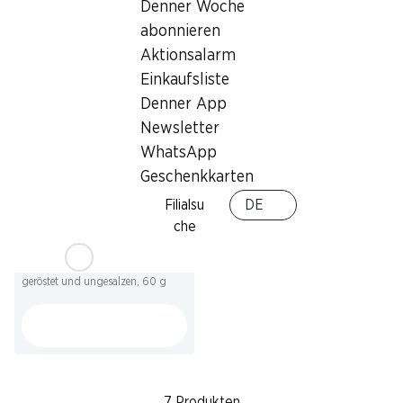
Wonderful Pistazien Salz &
Denner Woche
Wonderful Pistazien
Pfeffer
geröstet und gesalzen, 60 g
abonnieren
60 g
Aktionsalarm
Einkaufsliste
Denner App
Newsletter
WhatsApp
Geschenkkarten
Filialsu
DE
SPECIAL
che
2.50
Wonderful Pistazien
geröstet und ungesalzen, 60 g
7 Produkten