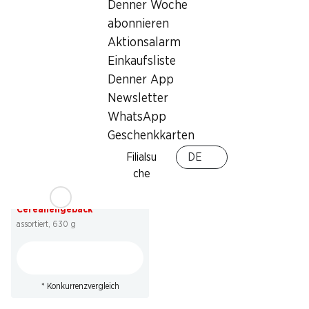
Denner Woche
abonnieren
Aktionsalarm
* Nicht mit anderen Gutscheinen,
Bons und Sonderrabatten
Einkaufsliste
kumulierbar.
Denner App
Newsletter
WhatsApp
Geschenkkarten
Filialsu
DE
34%
che
10.95
statt 16.80
*
Roland Petite Pause
Cerealiengebäck
assortiert, 630 g
* Konkurrenzvergleich