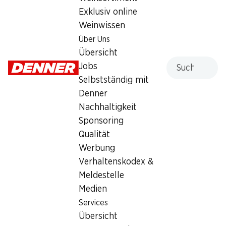
Exklusiv online
Weinwissen
Über Uns
Übersicht
Suche
Jobs
Artikelnummer
1021071
Selbstständig mit
Denner
Was andere Kunden kaufen
Nachhaltigkeit
Sponsoring
Qualität
Werbung
Verhaltenskodex &
Meldestelle
35%
ab 2 Stück
30%
Medien
–.45
statt –.70
*
1.60
statt 2.30
Services
Semmeli mit IP-SUISSE Mehl
IP-SUISSE Fyrabigbrot
80 g
Übersicht
300 g