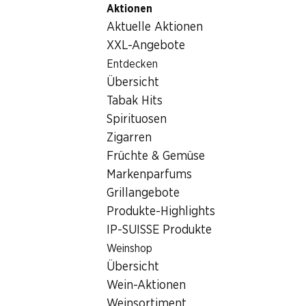
Aktionen
Table Of Content
Home
Lebensmittel
Brot/Backwaren
Zum Hauptinhalt springen
Zum Inhaltsverzeichnis springen
Zum Hauptmenü springen
Aktuelle Aktionen
Wasa Original Knäckebrot
XXL-Angebote
Entdecken
Übersicht
Tabak Hits
Spirituosen
Zigarren
Früchte & Gemüse
Markenparfums
Grillangebote
Produkte-Highlights
Wasa Original Knäckebrot
IP-SUISSE Produkte
Weinshop
205 g
Übersicht
Wein-Aktionen
2.25
Weinsortiment