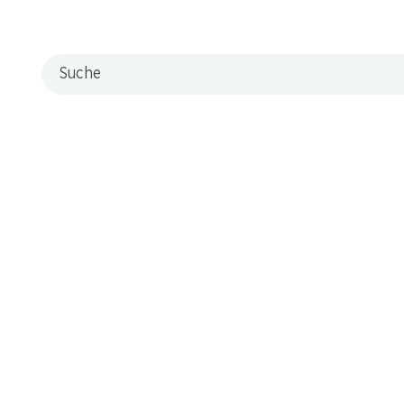
Suche
30
6.20
ts
Silver
on
Pangas
Premi
Vietnam