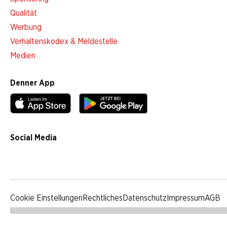
Qualität
Werbung
Verhaltenskodex & Meldestelle
Medien
Denner App
Social Media
facebook
instagram
youtube
linkedin
tiktok
Cookie Einstellungen
Rechtliches
Datenschutz
Impressum
AGB