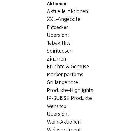
Aktionen
Table Of Content
Home
Lebensmittel
Tiefkühlprodukte
Zum Hauptinhalt springen
Zum Inhaltsverzeichnis springen
Zum Hauptmenü springen
Aktuelle Aktionen
Tiefkühlprodukte
XXL-Angebote
Wochenend-Knaller
Entdecken
Tiefkühlprodukte
Übersicht
06.08.–09.08.2026
Tabak Hits
Spirituosen
Zigarren
Früchte & Gemüse
Markenparfums
31%
Grillangebote
14.95
statt 21.90
Produkte-Highlights
Frisco Cornets
IP-SUISSE Produkte
Extrême
Schokolade &
Weinshop
Stracciatella, 2 x 6 x 145
Übersicht
ml
Wein-Aktionen
Weinsortiment