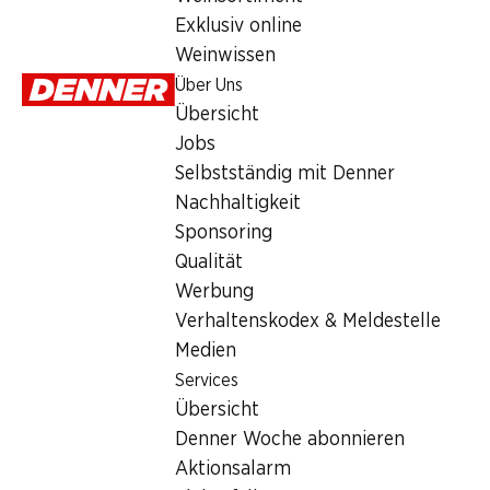
Exklusiv online
Weinwissen
Über Uns
Wochenaktionen
Übersicht
Jobs
06.08.–12.08.2026
Selbstständig mit Denner
Nachhaltigkeit
Sponsoring
Qualität
Werbung
SPECIAL
30%
30%
Verhaltenskodex & Meldestelle
3.25
6.95
8.95
statt 9.95
statt 12.95
Medien
Denner Wellenfrites
Ben & Jerry's Glace
Frisco Corne
Cookie Dough
Extrême Lem
Services
mit Sonnenblumenöl,
Cheesecake
Übersicht
465 ml
6 x 145 ml
750 g
Denner Woche abonnieren
Aktionsalarm