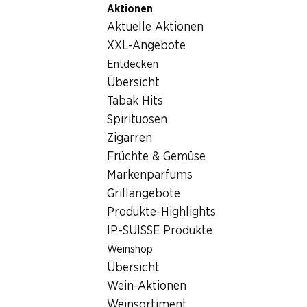
Aktionen
Table Of Content
Home
Lebensmittel
Schokolade/Süsses
Zum Hauptinhalt springen
Zum Inhaltsverzeichnis springen
Zum Hauptmenü springen
Aktuelle Aktionen
Storck Toffifee
XXL-Angebote
Entdecken
Übersicht
Tabak Hits
Spirituosen
Zigarren
Früchte & Gemüse
Storck Toffifee
Markenparfums
Grillangebote
mit Osterbild, 3 x 125 g
Produkte-Highlights
IP-SUISSE Produkte
SPECIAL
Weinshop
Übersicht
5.95
Wein-Aktionen
Weinsortiment