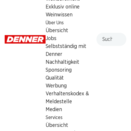
Exklusiv online
Weinwissen
Über Uns
Übersicht
Artikelnummer
1021826
Suche
Jobs
Selbstständig mit
Denner
Was andere Kunden kaufen
Nachhaltigkeit
Sponsoring
Qualität
Werbung
Verhaltenskodex &
29%
SPECIAL
Meldestelle
3.45
statt 4.90
*
3.45
Medien
Mulino Bianco Plum Cake
Mulino Bianco Pan Goccioli
Services
330 g
336 g
Übersicht