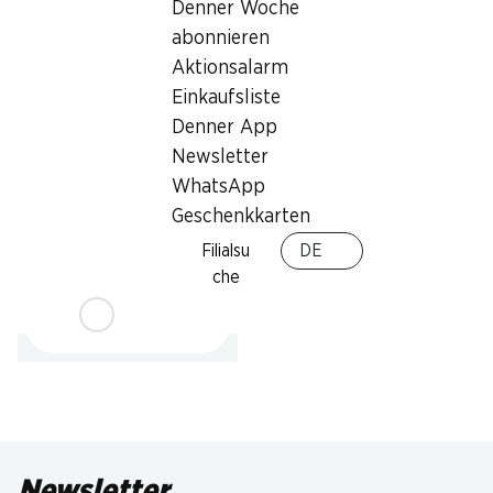
Denner Woche
abonnieren
* Konkurrenzvergleich
Aktionsalarm
Einkaufsliste
Denner App
Newsletter
WhatsApp
30%
Geschenkkarten
2.60
statt 3.75
Gusparo Croissants Cacao
Filialsu
DE
10 Stück, 450 g
che
Newsletter