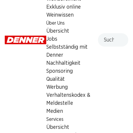
16.95
Exklusiv online
Weinwissen
Über Uns
Übersicht
Suche
Jobs
Selbstständig mit
Artikelnummer
1102443
Denner
Nachhaltigkeit
Sponsoring
Qualität
Newsletter
Werbung
Bleiben Sie mit dem Denner Newsletter immer auf dem
Verhaltenskodex &
neusten Stand. Melden Sie sich jetzt an!
Meldestelle
Medien
E-Mail Adresse
Jetzt anmelden
Services
Übersicht