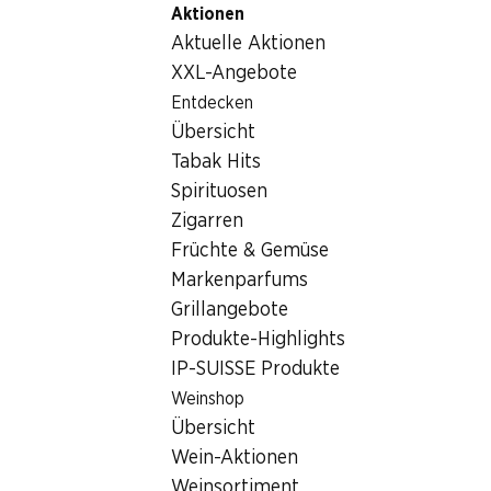
Aktionen
Table Of Content
Home
Getränke
Sonstiges
Squirini Haselnusslikör
Zum Hauptinhalt springen
Zum Inhaltsverzeichnis springen
Zum Hauptmenü springen
Aktuelle Aktionen
XXL-Angebote
Entdecken
Übersicht
Tabak Hits
Spirituosen
Zigarren
Früchte & Gemüse
Markenparfums
Grillangebote
Produkte-Highlights
IP-SUISSE Produkte
Squirini Haselnusslikör
Weinshop
Übersicht
20% Vol., 50 cl
Wein-Aktionen
Weinsortiment