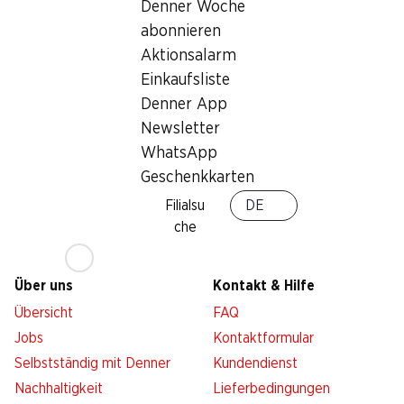
Denner Woche
abonnieren
Services
Filialen
Aktionsalarm
Übersicht
Filialsuche
Einkaufsliste
Denner Woche abonnieren
Neue Standorte
Denner App
Aktionsalarm
Newsletter
Einkaufsliste
WhatsApp
Denner App
Geschenkkarten
Newsletter
Filialsu
DE
WhatsApp
che
Geschenkkarten
Über uns
Kontakt & Hilfe
Übersicht
FAQ
Jobs
Kontaktformular
Selbstständig mit Denner
Kundendienst
Nachhaltigkeit
Lieferbedingungen