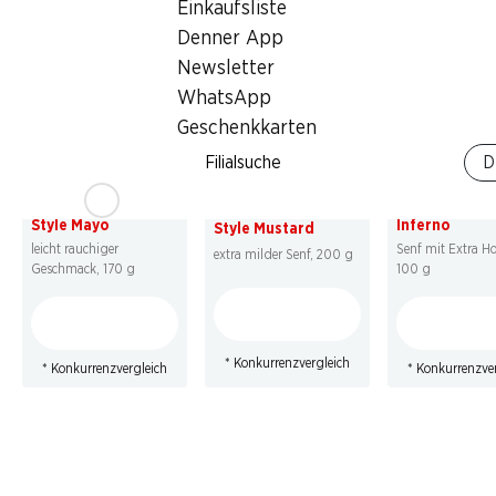
* Konkurrenzvergleich
Einkaufsliste
Denner App
Newsletter
WhatsApp
Geschenkkarten
21%
21%
21%
Filialsuche
D
2.20
1.80
statt 2.80
*
statt 2.30
*
2.20
statt 2.80
*
Thomy Western
Thomy Musta
Thomy American
Style Mayo
Inferno
Style Mustard
leicht rauchiger
Senf mit Extra Hot
extra milder Senf, 200 g
Geschmack, 170 g
100 g
* Konkurrenzvergleich
* Konkurrenzvergleich
* Konkurrenzve