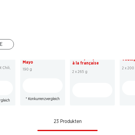
* Konkurrenzvergleich
* Konkurrenzvergleich
* Konk
21%
20%
20
E
2.20
statt 2.80
*
4.70
statt 5.90
3.10
s
rd
Thomy Ketchup &
Thomy Mayonnaise
Thomy
Mayo
à la française
 Chili,
2 x 200
190 g
2 x 265 g
* Konkurrenzvergleich
rgleich
23 Produkten