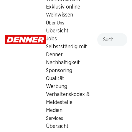
Exklusiv online
Weinwissen
Wochenaktionen
Über Uns
06.08.–12.08.2026
Übersicht
Suche
Jobs
Selbstständig mit
Denner
Nachhaltigkeit
13%
Sponsoring
30%
9.50
statt 10.95
*
Qualität
2.60
statt 3.75
Haribo Anaconda
Werbung
Gusparo Croissants Cacao
Riesenschlangen
Verhaltenskodex &
10 Stück, 450 g
30 Stück, 1,2 kg
Meldestelle
Medien
Services
* Konkurrenzvergleich
Übersicht