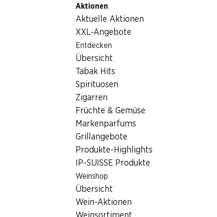
Aktionen
Table Of Content
Home
Lebensmittel
Schokolade/Süsses
Zum Hauptinhalt springen
Zum Inhaltsverzeichnis springen
Zum Hauptmenü springen
Aktuelle Aktionen
Schokolade/Süsses
XXL-Angebote
Wochenend-Knaller
Entdecken
Schokolade/Süsses
Übersicht
06.08.–09.08.2026
Tabak Hits
Spirituosen
Zigarren
Früchte & Gemüse
Markenparfums
½ PREIS
Grillangebote
24.95
statt 49.90
Produkte-Highlights
Lindt Napolitains Swiss
IP-SUISSE Produkte
Premium Minis
6 Sorten, 1 kg
Weinshop
Übersicht
Wein-Aktionen
Weinsortiment