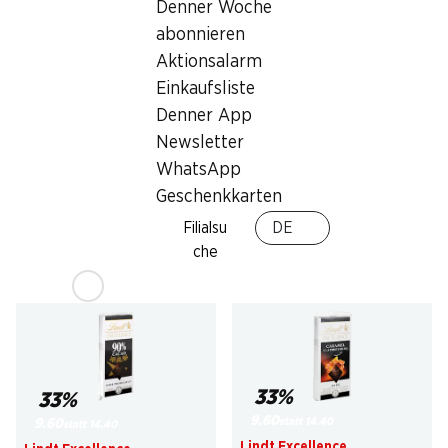
Denner Woche
abonnieren
Aktionsalarm
Einkaufsliste
31%
33%
Denner App
9.50
9.60
statt 13.85
*
statt 14.40
Newsletter
Haribo Pixel sauer
Lindt Excellence
WhatsApp
Tafelschokolade Dunkel
150 Stück, 1,2 kg
Intense
70% Cacao, 3 x 100 g
Geschenkkarten
Filialsu
DE
che
* Konkurrenzvergleich
33%
33%
9.60
statt 14.40
9.60
statt 14.40
Lindt Excellence