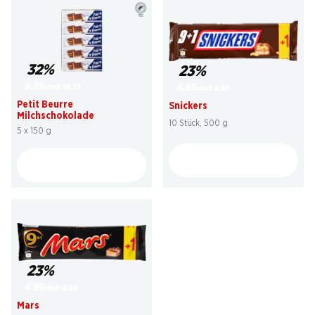
32%
23%
9.95
statt 14.75
4.95
statt 6.50
Petit Beurre
Snickers
Milchschokolade
10 Stück, 500 g
5 x 150 g
23%
4.95
statt 6.50
Mars