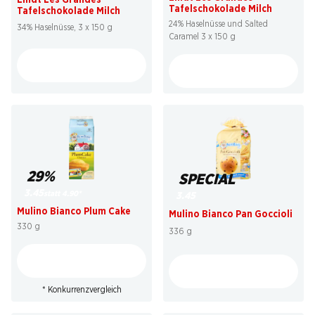
Tafelschokolade Milch
Tafelschokolade Milch
24% Haselnüsse und Salted
34% Haselnüsse, 3 x 150 g
Caramel 3 x 150 g
29%
SPECIAL
3.45
statt 4.90
*
3.45
Mulino Bianco Plum Cake
Mulino Bianco Pan Goccioli
330 g
336 g
* Konkurrenzvergleich