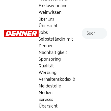
Exklusiv online
Weinwissen
Über Uns
½ PREIS
½ PREIS
Übersicht
2.45
statt 4.95
7.15
Suche
statt 14.35
Jobs
Rocchetta Mineralwasser
Coca-Cola Zero Koffein
Selbstständig mit
Naturale
6 x 1,5 Liter
ohne Kohlensäure, 6 x 1,5 Liter
Denner
Nachhaltigkeit
Sponsoring
Qualität
Werbung
Verhaltenskodex &
Meldestelle
Medien
33%
33%
Services
3.30
3.30
statt 4.95
statt 4.95
Übersicht
Capri-Sun Multivitamin
Capri-Sun Mystic Dragon