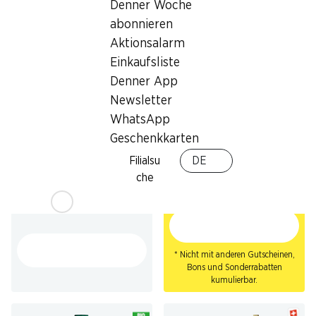
10 x 20 cl
10 x 20 cl
Denner Woche
abonnieren
Aktionsalarm
Einkaufsliste
Denner App
Newsletter
WhatsApp
Geschenkkarten
25%
ab 2 Stück
½ PREIS
2.90
statt 3.90
*
Filialsu
DE
11.40
statt 22.80
KA-EX Boost
che
Golden Eagle Energy Drink
46 cl
24 x 25 cl
* Nicht mit anderen Gutscheinen,
Bons und Sonderrabatten
kumulierbar.