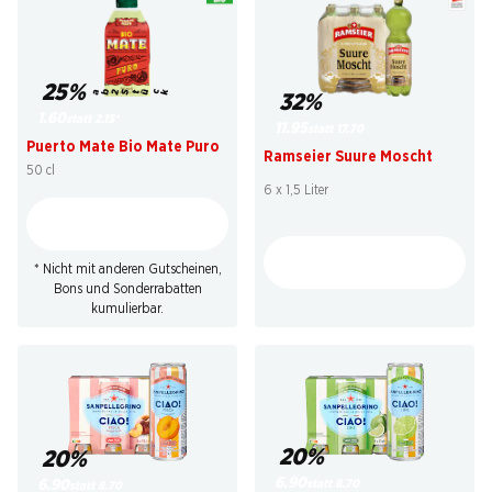
25%
ab 2 Stück
32%
1.60
statt 2.15
*
11.95
statt 17.70
Puerto Mate Bio Mate Puro
Ramseier Suure Moscht
50 cl
6 x 1,5 Liter
* Nicht mit anderen Gutscheinen,
Bons und Sonderrabatten
kumulierbar.
20%
20%
6.90
statt 8.70
6.90
statt 8.70