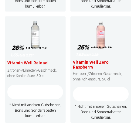
Bons und Sonderrabatten
Bons und Sonderrabatten
kumulierbar.
kumulierbar.
26%
26%
ab 2 Stück
ab 2 Stück
1.65
statt 2.25
*
1.65
statt 2.25
*
Vitamin Well Zero
Vitamin Well Reload
Raspberry
Zitronen-/Limetten-Geschmack,
Himbeer-/Zitronen-Geschmack,
ohne Kohlensäure, 50 cl
ohne Kohlensäure, 50 cl
* Nicht mit anderen Gutscheinen,
* Nicht mit anderen Gutscheinen,
Bons und Sonderrabatten
Bons und Sonderrabatten
kumulierbar.
kumulierbar.