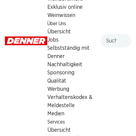
Exklusiv online
Weinwissen
Über Uns
½ PREIS
½ PREIS
Übersicht
2.45
statt 4.95
7.15
Suche
statt 14.35
Jobs
Rocchetta Mineralwasser
Coca-Cola Zero Koffein
Selbstständig mit
Naturale
6 x 1,5 Liter
ohne Kohlensäure, 6 x 1,5 Liter
Denner
Nachhaltigkeit
Sponsoring
Qualität
Werbung
Verhaltenskodex &
Meldestelle
Medien
33%
33%
Services
3.30
3.30
statt 4.95
statt 4.95
Übersicht
Capri-Sun Multivitamin
Capri-Sun Mystic Dragon