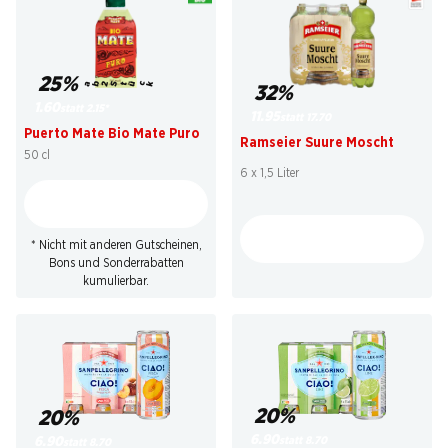
25%
ab 2 Stück
32%
1.60
statt 2.15
*
11.95
statt 17.70
Puerto Mate Bio Mate Puro
Ramseier Suure Moscht
50 cl
6 x 1,5 Liter
* Nicht mit anderen Gutscheinen,
Bons und Sonderrabatten
kumulierbar.
20%
20%
6.90
statt 8.70
6.90
statt 8.70