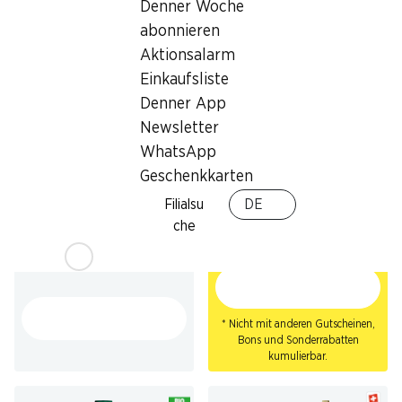
10 x 20 cl
10 x 20 cl
Denner Woche
abonnieren
Aktionsalarm
Einkaufsliste
Denner App
Newsletter
WhatsApp
Geschenkkarten
25%
ab 2 Stück
½ PREIS
2.90
statt 3.90
*
Filialsu
DE
11.40
statt 22.80
KA-EX Boost
che
Golden Eagle Energy Drink
46 cl
24 x 25 cl
* Nicht mit anderen Gutscheinen,
Bons und Sonderrabatten
kumulierbar.