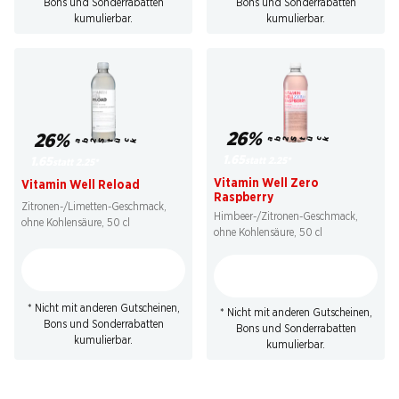
Bons und Sonderrabatten
Bons und Sonderrabatten
kumulierbar.
kumulierbar.
26%
26%
ab 2 Stück
ab 2 Stück
1.65
statt 2.25
*
1.65
statt 2.25
*
Vitamin Well Zero
Vitamin Well Reload
Raspberry
Zitronen-/Limetten-Geschmack,
Himbeer-/Zitronen-Geschmack,
ohne Kohlensäure, 50 cl
ohne Kohlensäure, 50 cl
* Nicht mit anderen Gutscheinen,
* Nicht mit anderen Gutscheinen,
Bons und Sonderrabatten
Bons und Sonderrabatten
kumulierbar.
kumulierbar.