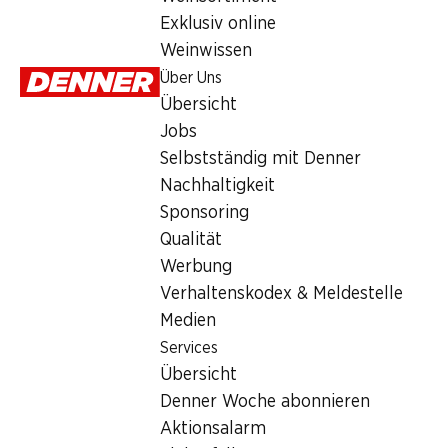
Exklusiv online
Weinwissen
Über Uns
Übersicht
Jobs
Selbstständig mit Denner
SPECIA
SPECIAL
35%
Nachhaltigkeit
5.30
*
3.45
5.95
statt 9.20
Sponsoring
L'horloger K
Natour
Kiri Streichkäse
Qualität
Schwingerkäse
200 g
24 Portionen, 432 g
Werbung
200 g
Verhaltenskodex & Meldestelle
Medien
* Nur in der fran
Services
Schweiz erhäl
Übersicht
Denner Woche abonnieren
Aktionsalarm