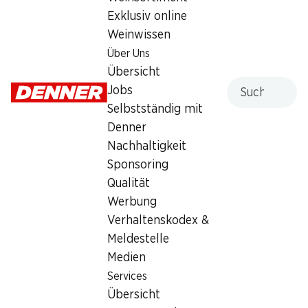
Exklusiv online
–.40
Weinwissen
Über Uns
Übersicht
Suche
Jobs
Selbstständig mit
Artikelnummer
1025266
Denner
Nachhaltigkeit
Sponsoring
Was andere Kunden kaufen
Qualität
Werbung
Verhaltenskodex &
Meldestelle
Medien
Services
32%
Übersicht
8.90
statt 13.20