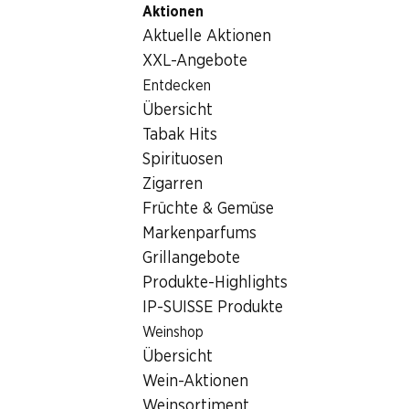
Aktionen
Table Of Content
Home
Nicht-Lebensmittel
Pflege/Kosmetik
Zum Hauptinhalt springen
Zum Inhaltsverzeichnis springen
Zum Hauptmenü springen
Aktuelle Aktionen
Prokudent Zahnpasta Kräuter
XXL-Angebote
Entdecken
Übersicht
Tabak Hits
Spirituosen
Zigarren
Früchte & Gemüse
Markenparfums
Grillangebote
Produkte-Highlights
IP-SUISSE Produkte
Weinshop
Prokudent Zahnpasta Kräuter
Übersicht
Wein-Aktionen
125 ml
Weinsortiment