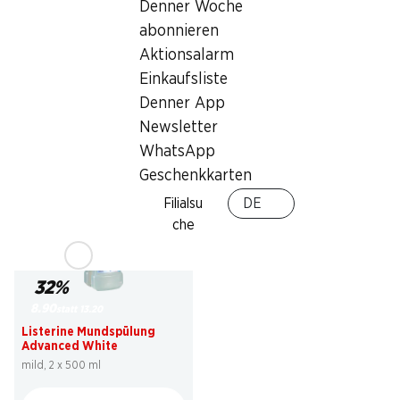
Denner Woche
25% ab 2 Stück auf alle
Listerine Mundspülung
Ceylor Produkte im
abonnieren
Total Care Zahnschutz
Einzelpack*
Aktionsalarm
2 x 500 ml
Einkaufsliste
Denner App
* Auch auf bestehende
Newsletter
Aktionspreise! Nicht mit anderen
WhatsApp
Gutscheinen, Bons und
Sonderrabatten kumulierbar.
Geschenkkarten
Filialsu
DE
che
32%
8.90
statt 13.20
Listerine Mundspülung
Advanced White
mild, 2 x 500 ml