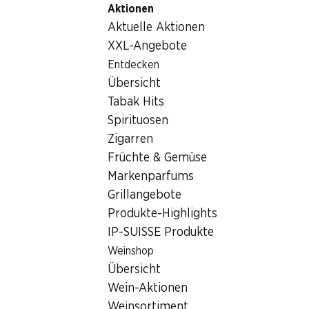
Aktionen
Table Of Content
Home
Getränke
Bier
Zum Hauptinhalt springen
Zum Inhaltsverzeichnis springen
Zum Hauptmenü springen
Aktuelle Aktionen
Bier
XXL-Angebote
Wochenend-Knaller
Entdecken
Bier
Übersicht
06.08.–09.08.2026
Tabak Hits
Spirituosen
Zigarren
Früchte & Gemüse
Markenparfums
40%
Grillangebote
31.50
statt 52.80
Produkte-Highlights
Birra Moretti
IP-SUISSE Produkte
24 x 50 cl
Weinshop
Übersicht
Wein-Aktionen
Weinsortiment