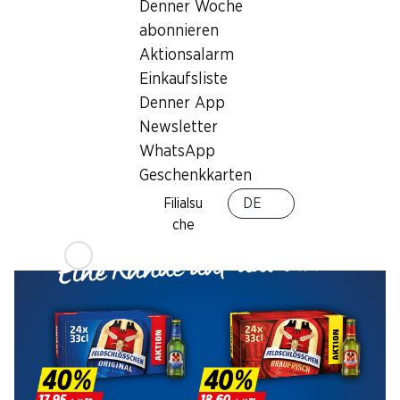
Denner Woche
abonnieren
40%
40%
Aktionsalarm
17.95
18.60
statt 30.–
statt 31.–
Einkaufsliste
Feldschlösschen Bier
Feldschlösschen Bier
Denner App
Original
Braufrisch
Newsletter
24 x 33 cl
24 x 33 cl
WhatsApp
Geschenkkarten
Filialsu
DE
che