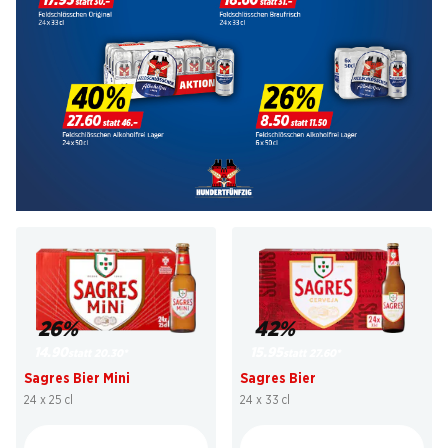
26%
42%
14.90
15.95
statt 20.30
*
statt 27.60
*
Sagres Bier Mini
Sagres Bier
24 x 25 cl
24 x 33 cl