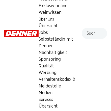
Exklusiv online
Wochenaktionen
Weinwissen
Über Uns
06.08.–12.08.2026
Übersicht
Suche
Jobs
Selbstständig mit
Denner
Nachhaltigkeit
40%
26%
Sponsoring
27.60
8.50
statt 46.–
statt 11.50
Qualität
Feldschlösschen Bier
Feldschlösschen Bier
Alkoholfrei Lager
Alkoholfrei
Werbung
24 x 50 cl
6 x 50 cl
Verhaltenskodex &
Meldestelle
Medien
Services
Übersicht