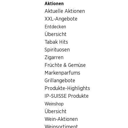
Aktionen
Table Of Content
Home
Lebensmittel
Früchte und Gemüse
Zum Hauptinhalt springen
Zum Inhaltsverzeichnis springen
Zum Hauptmenü springen
Aktuelle Aktionen
Früchte und Gemüse
XXL-Angebote
Wochenaktionen
Entdecken
Früchte und Gemüse
Übersicht
06.08.–12.08.2026
Tabak Hits
Spirituosen
Zigarren
Früchte & Gemüse
Markenparfums
20%
21%
Grillangebote
3.95
1.45
statt 4.95
statt 1.85
Produkte-Highlights
Zwetschgen
Bataviasalat
IP-SUISSE Produkte
1 kg
per Stück
Weinshop
Übersicht
Wein-Aktionen
Weinsortiment