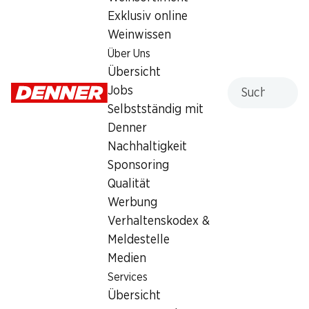
Exklusiv online
Weinwissen
Über Uns
20%
30%
Übersicht
3.95
2.90
statt 4.95
statt 4.15
Suche
Jobs
Himbeeren
IP-SUISSE Zucchetti
Selbstständig mit
Herkunft siehe Verpackung, 250 g
ca. 500 g, per kg
Denner
Nachhaltigkeit
Sponsoring
Qualität
Werbung
Verhaltenskodex &
Meldestelle
34%
28%
Medien
–.99
statt 1.50
1.79
statt 2.50
Services
Mmmh Mischsalat Rustico
Nektarinen
Übersicht
servierfertig, Herkunft siehe
Herkunft siehe Verpackung, 1 kg