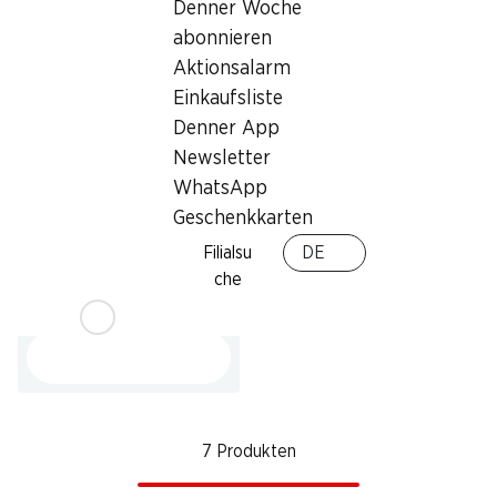
Verpackung, 200 g
Denner Woche
abonnieren
Aktionsalarm
Einkaufsliste
Denner App
Newsletter
WhatsApp
Geschenkkarten
36%
2.50
Filialsu
DE
statt 3.95
che
Trauben weiss
Italien, per kg
7 Produkten