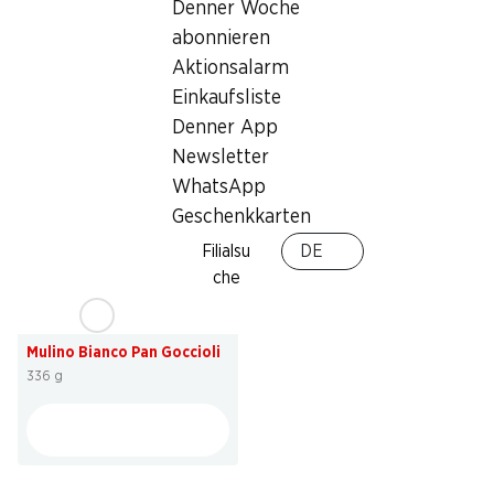
Denner Woche
Haribo Anaconda
Haribo Pixel sauer
Riesenschlangen
abonnieren
150 Stück, 1,2 kg
30 Stück, 1,2 kg
Aktionsalarm
Einkaufsliste
Denner App
* Konkurrenzvergleich
* Konkurrenzvergleich
Newsletter
WhatsApp
Geschenkkarten
Filialsu
DE
che
SPECIAL
3.45
Mulino Bianco Pan Goccioli
336 g