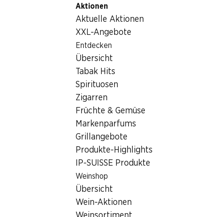
Aktionen
Table Of Content
Home
Lebensmittel
Schokolade/Süsses
Zum Hauptinhalt springen
Zum Inhaltsverzeichnis springen
Zum Hauptmenü springen
Aktuelle Aktionen
Lindt Goldhase Erdbeere
XXL-Angebote
Entdecken
Übersicht
Tabak Hits
Spirituosen
Zigarren
Früchte & Gemüse
Markenparfums
Grillangebote
Produkte-Highlights
IP-SUISSE Produkte
Weinshop
Lindt Goldhase Erdbeere
Übersicht
Wein-Aktionen
100 g
Weinsortiment