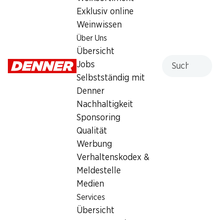
Exklusiv online
6.50
Weinwissen
Über Uns
Übersicht
Suche
Jobs
Selbstständig mit
Artikelnummer
1022552
Denner
Nachhaltigkeit
Sponsoring
Was andere Kunden kaufen
Qualität
Werbung
Verhaltenskodex &
Meldestelle
Medien
Services
13%
31%
Übersicht
9.50
statt 10.95
*
9.50
statt 13.85
*