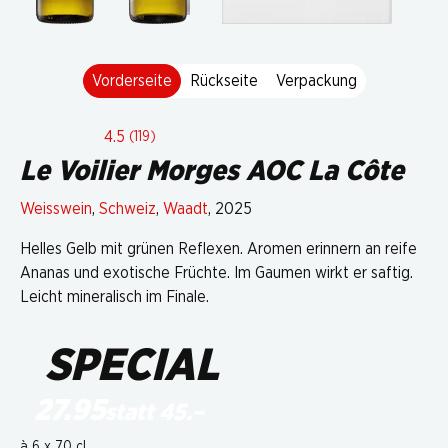
Vorderseite
Rückseite
Verpackung
4.5
(119)
Le Voilier Morges AOC La Côte
Weisswein
,
Schweiz
,
Waadt
, 2025
Helles Gelb mit grünen Reflexen. Aromen erinnern an reife
Ananas und exotische Früchte. Im Gaumen wirkt er saftig.
Leicht mineralisch im Finale.
SPECIAL
27.95
statt 45.–
à 6 x 70 cl