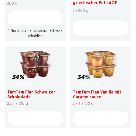
griechischer Feta AOP
200 g
2 x 200 g
* Nur in der französischen Schweiz
erhältlich
34%
34%
2.95
2.95
statt 4.50
statt 4.50
TamTam Flan Schweizer
TamTam Flan Vanille mit
Schokolade
Caramelsauce
2 x 4 x 100 g
2 x 4 x 100 g