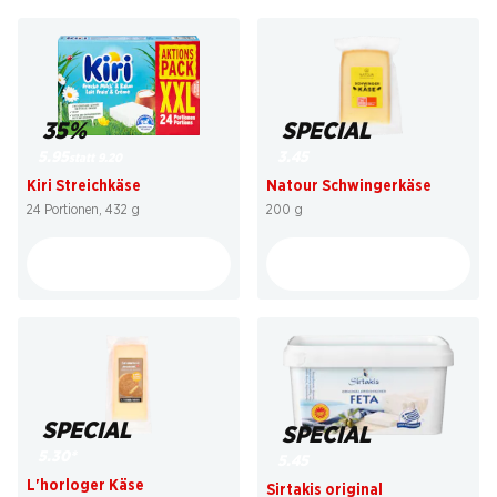
35%
SPECIAL
5.95
3.45
statt 9.20
Kiri Streichkäse
Natour Schwingerkäse
24 Portionen, 432 g
200 g
SPECIAL
SPECIAL
5.30
*
5.45
L'horloger Käse
Sirtakis original