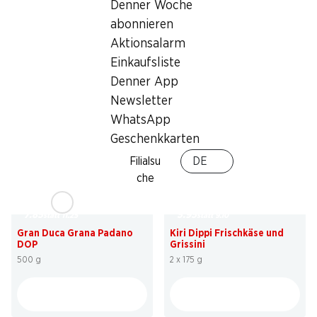
Denner Woche
2.95
2.95
statt 3.90
statt 3.90
abonnieren
Denner Joghurt
Denner Joghurt
Aktionsalarm
Erdbeere, Waldbeeren, Himbeere, 6
Aprikose, Ananas, Heidelbeere, 6 x
x 200 g
200 g
Einkaufsliste
Denner App
Newsletter
WhatsApp
Geschenkkarten
Filialsu
DE
che
30%
34%
7.85
5.95
statt 11.25
statt 9.10
Gran Duca Grana Padano
Kiri Dippi Frischkäse und
DOP
Grissini
500 g
2 x 175 g