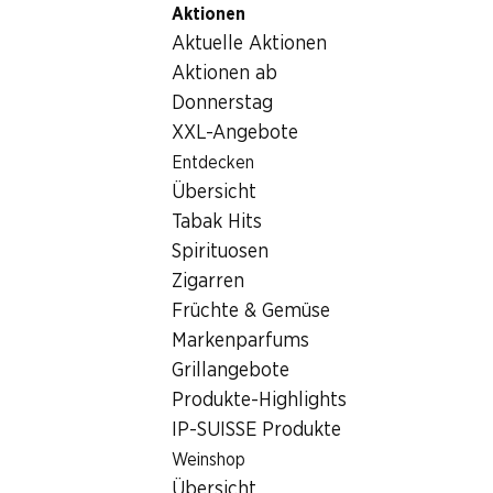
Aktionen
Table Of Content
Home
Getränke
Wein/Champagner
Zum Hauptinhalt springen
Zum Inhaltsverzeichnis springen
Zum Hauptmenü springen
Aktuelle Aktionen
La Rose des Dunes Rosé Bordeaux AOC
Aktionen ab
Donnerstag
XXL-Angebote
Entdecken
Übersicht
Tabak Hits
Spirituosen
Zigarren
Früchte & Gemüse
Markenparfums
Grillangebote
Produkte-Highlights
Vorderseite
Rückseite
Verpackung
IP-SUISSE Produkte
Weinshop
4.0
(106)
Übersicht