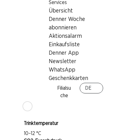
Services
Übersicht
Denner Woche
abonnieren
Wissenswertes
Aktionsalarm
Einkaufsliste
Rebsorte
Denner App
Newsletter
Merlot
WhatsApp
Cabernet Sauvignon
Geschenkkarten
Weintyp
Filialsu
DE
Rosé
che
Trinkreife
1–3 Jahre
Trinktemperatur
10–12 °C